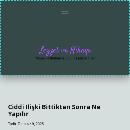
menüyü
Anasayfa
Gizlilik
Yasal
Hakkımızda
aç
Politikası
Uyarı
Lezzet ve Hikaye
Yemek kültürleriyle dolu neşeli bilgiler!
Ciddi Ilişki Bittikten Sonra Ne
Yapılır
Tarih: Temmuz 9, 2025