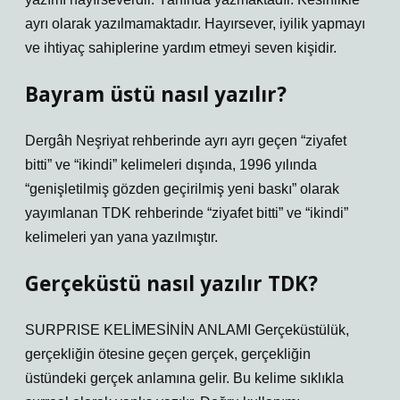
ayrı olarak yazılmamaktadır. Hayırsever, iyilik yapmayı
ve ihtiyaç sahiplerine yardım etmeyi seven kişidir.
Bayram üstü nasıl yazılır?
Dergâh Neşriyat rehberinde ayrı ayrı geçen “ziyafet
bitti” ve “ikindi” kelimeleri dışında, 1996 yılında
“genişletilmiş gözden geçirilmiş yeni baskı” olarak
yayımlanan TDK rehberinde “ziyafet bitti” ve “ikindi”
kelimeleri yan yana yazılmıştır.
Gerçeküstü nasıl yazılır TDK?
SURPRISE KELİMESİNİN ANLAMI Gerçeküstülük,
gerçekliğin ötesine geçen gerçek, gerçekliğin
üstündeki gerçek anlamına gelir. Bu kelime sıklıkla