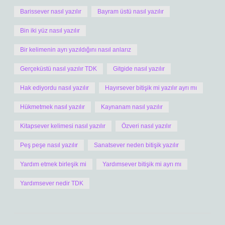
Barissever nasıl yazılır
Bayram üstü nasıl yazılır
Bin iki yüz nasıl yazılır
Bir kelimenin ayrı yazıldığını nasıl anlarız
Gerçeküstü nasıl yazılır TDK
Gitgide nasıl yazılır
Hak ediyordu nasıl yazılır
Hayırsever bitişik mi yazılır ayrı mı
Hükmetmek nasıl yazılır
Kaynanam nasıl yazılır
Kitapsever kelimesi nasıl yazılır
Özveri nasıl yazılır
Peş peşe nasıl yazılır
Sanatsever neden bitişik yazılır
Yardım etmek birleşik mi
Yardımsever bitişik mi ayrı mı
Yardımsever nedir TDK