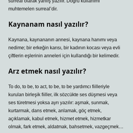
surreal olarak yanlış yazılır. Doğru kullanımı
muhtemelen surreal’dir.
Kaynanam nasıl yazılır?
Kaynana, kaynananın annesi, kaynana hanımı veya
nedime; bir erkeğin karısı, bir kadının kocası veya evli
çiftlerin eşlerinin anneleri için kullandığı bir kelimedir.
Arz etmek nasıl yazılır?
To do, to be, to act, to be, to be yardımcı fiilleriyle
kurulan birleşik fiiller, ilk sözcükte ses düşmesi veya
ses türetmesi yoksa ayrı yazılır: aşmak, sunmak,
kurtarmak, dans etmek, anlamak, göç etmek,
açıklamak, kabul etmek, hizmet etmek, hizmetkar
olmak, fark etmek, aldatmak, bahsetmek, vazgeçmek…