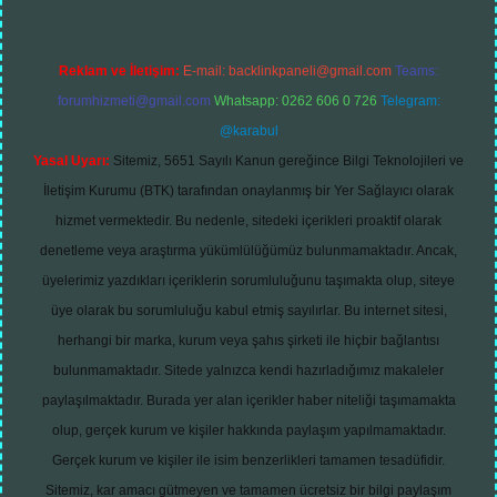
Reklam ve İletişim:
E-mail:
backlinkpaneli@gmail.com
Teams:
forumhizmeti@gmail.com
Whatsapp: 0262 606 0 726
Telegram:
@karabul
Yasal Uyarı:
Sitemiz, 5651 Sayılı Kanun gereğince Bilgi Teknolojileri ve
İletişim Kurumu (BTK) tarafından onaylanmış bir Yer Sağlayıcı olarak
hizmet vermektedir. Bu nedenle, sitedeki içerikleri proaktif olarak
denetleme veya araştırma yükümlülüğümüz bulunmamaktadır. Ancak,
üyelerimiz yazdıkları içeriklerin sorumluluğunu taşımakta olup, siteye
üye olarak bu sorumluluğu kabul etmiş sayılırlar. Bu internet sitesi,
herhangi bir marka, kurum veya şahıs şirketi ile hiçbir bağlantısı
bulunmamaktadır. Sitede yalnızca kendi hazırladığımız makaleler
paylaşılmaktadır. Burada yer alan içerikler haber niteliği taşımamakta
olup, gerçek kurum ve kişiler hakkında paylaşım yapılmamaktadır.
Gerçek kurum ve kişiler ile isim benzerlikleri tamamen tesadüfidir.
Sitemiz, kar amacı gütmeyen ve tamamen ücretsiz bir bilgi paylaşım