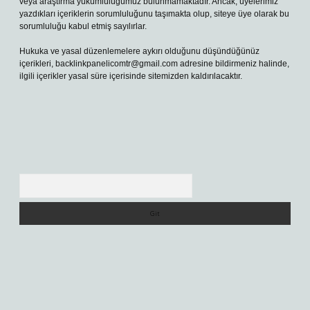
veya araştırma yükümlülüğümüz bulunmamaktadır. Ancak, üyelerimiz
yazdıkları içeriklerin sorumluluğunu taşımakta olup, siteye üye olarak bu
sorumluluğu kabul etmiş sayılırlar.
Hukuka ve yasal düzenlemelere aykırı olduğunu düşündüğünüz
içerikleri,
backlinkpanelicomtr@gmail.com
adresine bildirmeniz halinde,
ilgili içerikler yasal süre içerisinde sitemizden kaldırılacaktır.
Arama