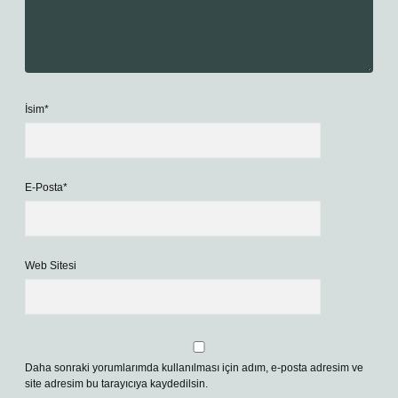
İsim*
E-Posta*
Web Sitesi
Daha sonraki yorumlarımda kullanılması için adım, e-posta adresim ve
site adresim bu tarayıcıya kaydedilsin.