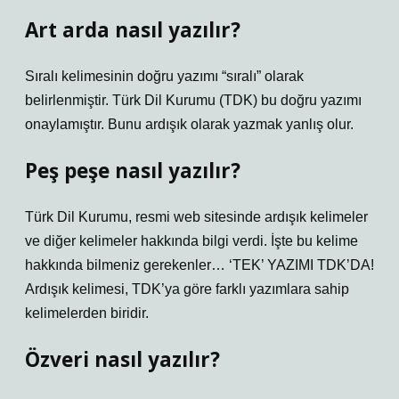
Art arda nasıl yazılır?
Sıralı kelimesinin doğru yazımı “sıralı” olarak
belirlenmiştir. Türk Dil Kurumu (TDK) bu doğru yazımı
onaylamıştır. Bunu ardışık olarak yazmak yanlış olur.
Peş peşe nasıl yazılır?
Türk Dil Kurumu, resmi web sitesinde ardışık kelimeler
ve diğer kelimeler hakkında bilgi verdi. İşte bu kelime
hakkında bilmeniz gerekenler… ‘TEK’ YAZIMI TDK’DA!
Ardışık kelimesi, TDK’ya göre farklı yazımlara sahip
kelimelerden biridir.
Özveri nasıl yazılır?