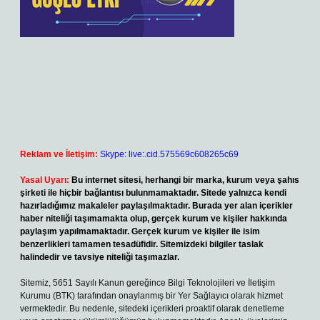
Reklam ve İletişim:
Skype: live:.cid.575569c608265c69
Yasal Uyarı:
Bu internet sitesi, herhangi bir marka, kurum veya şahıs
şirketi ile hiçbir bağlantısı bulunmamaktadır. Sitede yalnızca kendi
hazırladığımız makaleler paylaşılmaktadır. Burada yer alan içerikler
haber niteliği taşımamakta olup, gerçek kurum ve kişiler hakkında
paylaşım yapılmamaktadır. Gerçek kurum ve kişiler ile isim
benzerlikleri tamamen tesadüfidir. Sitemizdeki bilgiler taslak
halindedir ve tavsiye niteliği taşımazlar.
Sitemiz, 5651 Sayılı Kanun gereğince Bilgi Teknolojileri ve İletişim
Kurumu (BTK) tarafından onaylanmış bir Yer Sağlayıcı olarak hizmet
vermektedir. Bu nedenle, sitedeki içerikleri proaktif olarak denetleme