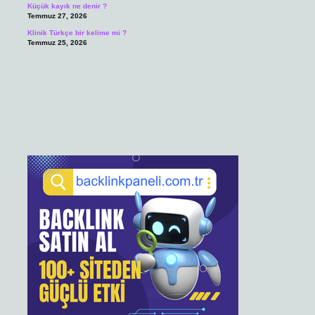
Küçük kayık ne denir ?
Temmuz 27, 2026
Klinik Türkçe bir kelime mi ?
Temmuz 25, 2026