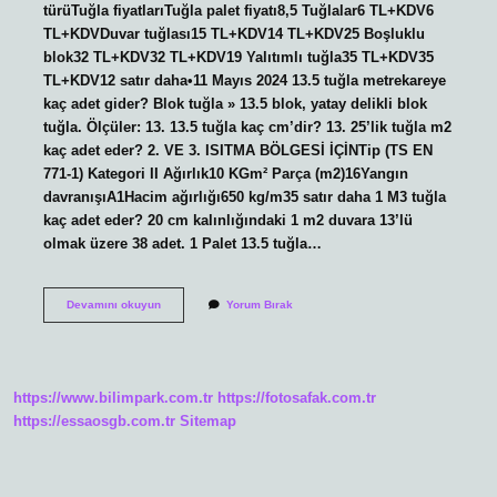
türüTuğla fiyatlarıTuğla palet fiyatı8,5 Tuğlalar6 TL+KDV6
TL+KDVDuvar tuğlası15 TL+KDV14 TL+KDV25 Boşluklu
blok32 TL+KDV32 TL+KDV19 Yalıtımlı tuğla35 TL+KDV35
TL+KDV12 satır daha•11 Mayıs 2024 13.5 tuğla metrekareye
kaç adet gider? Blok tuğla » 13.5 blok, yatay delikli blok
tuğla. Ölçüler: 13. 13.5 tuğla kaç cm’dir? 13. 25’lik tuğla m2
kaç adet eder? 2. VE 3. ISITMA BÖLGESİ İÇİNTip (TS EN
771-1) Kategori II Ağırlık10 KGm² Parça (m2)16Yangın
davranışıA1Hacim ağırlığı650 kg/m35 satır daha 1 M3 tuğla
kaç adet eder? 20 cm kalınlığındaki 1 m2 duvara 13’lü
olmak üzere 38 adet. 1 Palet 13.5 tuğla…
1
Devamını okuyun
Yorum Bırak
M3
Kaç
Adet
Tuğla
https://www.bilimpark.com.tr
https://fotosafak.com.tr
https://essaosgb.com.tr
Sitemap