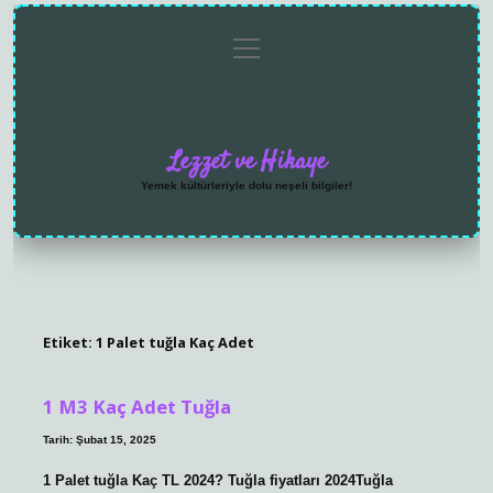
menüyü
Anasayfa
Gizlilik
Yasal
Hakkımızda
aç
Politikası
Uyarı
Lezzet ve Hikaye
Yemek kültürleriyle dolu neşeli bilgiler!
Etiket:
1 Palet tuğla Kaç Adet
1 M3 Kaç Adet Tuğla
Tarih: Şubat 15, 2025
1 Palet tuğla Kaç TL 2024? Tuğla fiyatları 2024Tuğla