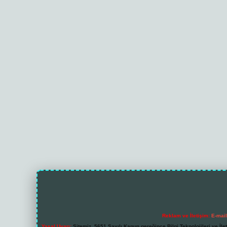
Reklam ve İletişim:
E-mai
Yasal Uyarı:
Sitemiz, 5651 Sayılı Kanun gereğince Bilgi Teknolojileri ve İl