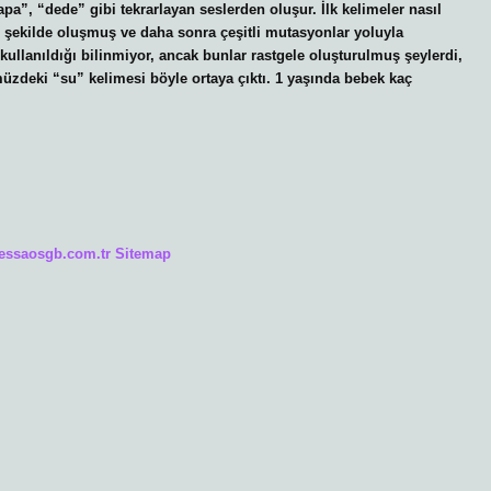
apa”, “dede” gibi tekrarlayan seslerden oluşur. İlk kelimeler nasıl
bir şekilde oluşmuş ve daha sonra çeşitli mutasyonlar yoluyla
kullanıldığı bilinmiyor, ancak bunlar rastgele oluşturulmuş şeylerdi,
zdeki “su” kelimesi böyle ortaya çıktı. 1 yaşında bebek kaç
/essaosgb.com.tr
Sitemap