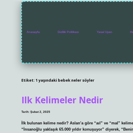
Anasayfa
Gizlilik Politikası
Yasal Uyarı
H
Etiket:
1 yaşındaki bebek neler söyler
Ilk Kelimeler Nedir
Tarih: Şubat 2, 2025
İlk bulunan kelime nedir? Aslan’a göre “aıl” ve “mal” kelim
“İnsanoğlu yaklaşık 65.000 yıldır konuşuyor” diyerek, “Ben