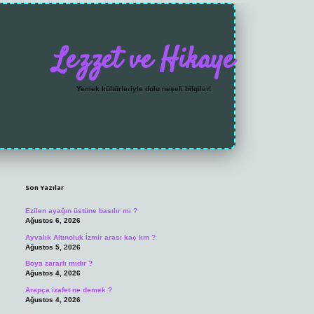
Lezzet ve Hikaye
Yemek kültürleriyle dolu neşeli bilgiler!
Sidebar
https://grandoperabet.
Son Yazılar
Ezilen ayağın üstüne basılır mı ?
Ağustos 6, 2026
Ayvalık Altınoluk İzmir arası kaç km ?
Ağustos 5, 2026
Boya zararlı mıdır ?
Ağustos 4, 2026
Arapça izafet ne demek ?
Ağustos 4, 2026