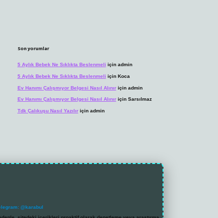
Son yorumlar
5 Aylık Bebek Ne Sıklıkta Beslenmeli
için
admin
5 Aylık Bebek Ne Sıklıkta Beslenmeli
için
Koca
Ev Hanımı Çalışmıyor Belgesi Nasıl Alınır
için
admin
Ev Hanımı Çalışmıyor Belgesi Nasıl Alınır
için
Sarsılmaz
Tdk Çalıkuşu Nasıl Yazılır
için
admin
elegram: @karabul
denle, sitedeki içerikleri proaktif olarak denetleme veya araştırma