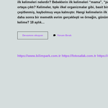
ilk kelimeleri nelerdir? Bebeklerin ilk kelimeleri “mama”, “p
ortaya çıktı? Kelimeler, tıpkı ilkel organizmalar gibi, basit 
çeşitlenmiş, kaybolmuş veya kalmıştır. Hangi kelimelerin ilk 
daha sonra bir memetik evrim gerçekleşti ve örneğin, günümü
kelime? 18 aylık…
Ilk
Devamını okuyun
Yorum Bırak
Kelimeler
Nedir
https://www.bilimpark.com.tr
https://fotosafak.com.tr
https:/