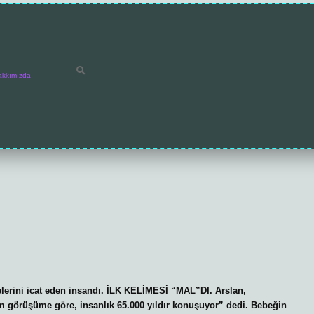
akkımızda
elerini icat eden insandı. İLK KELİMESİ “MAL”DI. Arslan,
im görüşüme göre, insanlık 65.000 yıldır konuşuyor” dedi. Bebeğin