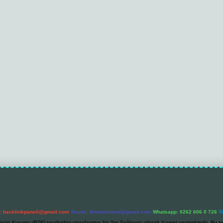
l:
backlinkpaneli@gmail.com
Teams:
forumhizmeti@gmail.com
Whatsapp: 0262 606 0 726
T
etişim Kurumu (BTK) tarafından onaylanmış bir Yer Sağlayıcı olarak hizmet vermektedir. Bu ne