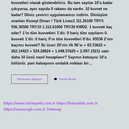
kuvvetleri olarak gösterebiliriz. Bu tam sayılar 10’a kadar
çıkıyorsa, aynı sayıda 0 rakamı da vardır. 10 kuvvet ne
kadar? Döviz çevirici uygulamamızı indirin. Dönüşüm
oranları Kuveyt Dinarı / Türk Lirası1 111.26100 TRY5
556.30500 TRY10 1.112.61000 TRY20 KWD2. 1 kuvveti kaç
eder? 1’in tüm kuvvetleri 1’dir. 0 hariç tüm sayıların 0.
kuvveti 1’dir. 0 hariç 0’ın tüm kuvvetleri 0’dır. 65536 2’nin
kaçıncı kuvveti? İki üzeri 20’nin ilk 96’sı = 65.53622 =
262.14423 = 524.28824 = 1.048.57625 = 2.097.15211 satır
daha 10 üssü nasıl hesaplanır? Sayının katsayısı 10’a
bölünür, yani katsayının ondalık noktası bir…
10
Devamını okuyun
Yorum Bırak
Un
Kuvvetleri
Nasıl
Bulunur
https://www.bilimpark.com.tr
https://fotosafak.com.tr
https://essaosgb.com.tr
Sitemap