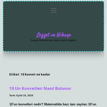
menüyü
Anasayfa
Gizlilik
Yasal
Hakkımızda
aç
Politikası
Uyarı
Lezzet ve Hikaye
Yemek kültürleriyle dolu neşeli bilgiler!
Etiket:
10 kuvvet ne kadar
10 Un Kuvvetleri Nasıl Bulunur
Tarih: Eylül 19, 2024
10’un kuvvetleri nedir? Matematikte bazı tam sayıları 10’un