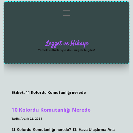
menüyü
Anasayfa
Gizlilik
Yasal
Hakkımızda
aç
Politikası
Uyarı
Lezzet ve Hikaye
Yemek kültürleriyle dolu neşeli bilgiler!
Etiket:
11 Kolordu Komutanlığı nerede
10 Kolordu Komutanlığı Nerede
Tarih: Aralık 11, 2024
11 Kolordu Komutanlığı nerede? 11. Hava Ulaştırma Ana