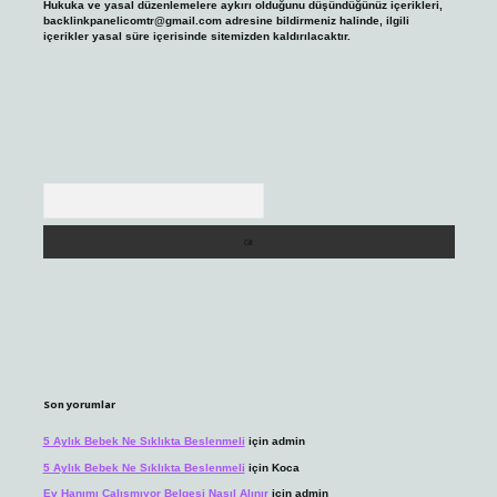
Hukuka ve yasal düzenlemelere aykırı olduğunu düşündüğünüz içerikleri,
backlinkpanelicomtr@gmail.com
adresine bildirmeniz halinde, ilgili
içerikler yasal süre içerisinde sitemizden kaldırılacaktır.
Arama
Son yorumlar
5 Aylık Bebek Ne Sıklıkta Beslenmeli
için
admin
5 Aylık Bebek Ne Sıklıkta Beslenmeli
için
Koca
Ev Hanımı Çalışmıyor Belgesi Nasıl Alınır
için
admin