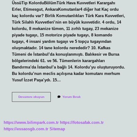
ÜssüTip KolorduBölümTürk Hava Kuvvetleri Karargahı
Erler, Etimesgut, AnkaraKomutanlar4 diğer hat Kaç ordu
kaç kolordu var? Birlik Komutanlıkları Türk Kara Kuvvetleri,
Türk Silahlı Kuvvetleri’nin en büyük kuvvetidir. 4 ordu, 14
kolordu, 8 mekanize tümen, 11 zırhlı tugay, 23 mekanize
piyade tugayı, 15 motorize piyade tugayı, 8 komando
tugayı, 4 insani yardım tugayı ve 5 topçu tugayından
oluşmaktadır. 14 tane kolordu nerededir? 10. Kafkas
Tümeni de İstanbul’da konuşlanmıştı. Balıkesir ve Bursa
bölgelerindeki 61. ve 56. Tümenlerin karargahları
Bandırma’da İstanbul’a bağlı 14. Kolordu’yu oluşturuyordu.
Bu kolordu’nun meclis açılışına kadar komutanı merhum
Yusuf İzzet Paşa’ydı. 15…
10
Devamını okuyun
Yorum Bırak
Kolordu
Komutanlığı
Nerede
https://www.bilimpark.com.tr
https://fotosafak.com.tr
https://essaosgb.com.tr
Sitemap