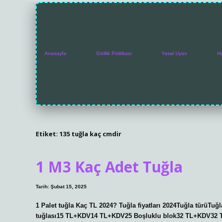
Anasayfa
Gizlilik Politikası
Yasal Uyarı
H
Etiket:
135 tuğla kaç cmdir
1 M3 Kaç Adet Tuğla
Tarih: Şubat 15, 2025
1 Palet tuğla Kaç TL 2024? Tuğla fiyatları 2024Tuğla türüTuğ
tuğlası15 TL+KDV14 TL+KDV25 Boşluklu blok32 TL+KDV32 T