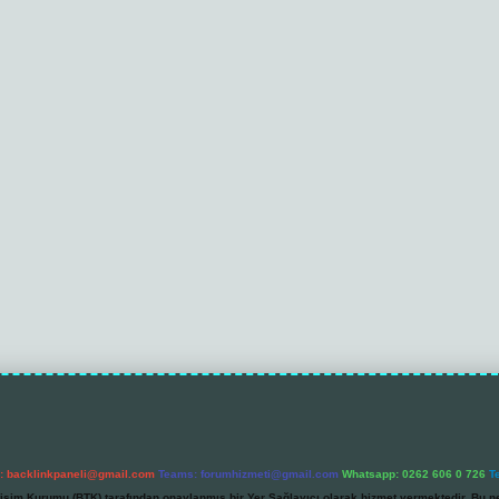
l:
backlinkpaneli@gmail.com
Teams:
forumhizmeti@gmail.com
Whatsapp: 0262 606 0 726
T
etişim Kurumu (BTK) tarafından onaylanmış bir Yer Sağlayıcı olarak hizmet vermektedir. Bu ne