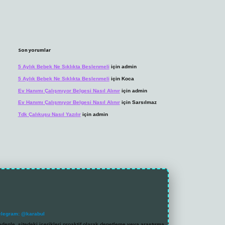
Son yorumlar
5 Aylık Bebek Ne Sıklıkta Beslenmeli
için
admin
5 Aylık Bebek Ne Sıklıkta Beslenmeli
için
Koca
Ev Hanımı Çalışmıyor Belgesi Nasıl Alınır
için
admin
Ev Hanımı Çalışmıyor Belgesi Nasıl Alınır
için
Sarsılmaz
Tdk Çalıkuşu Nasıl Yazılır
için
admin
elegram: @karabul
denle, sitedeki içerikleri proaktif olarak denetleme veya araştırma