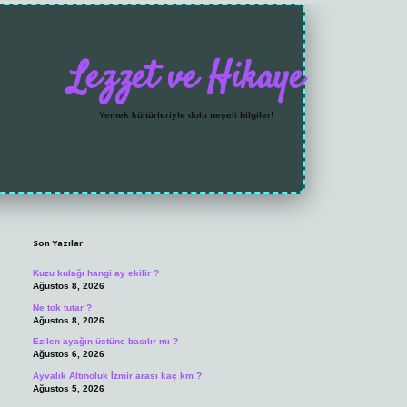
Lezzet ve Hikaye
Yemek kültürleriyle dolu neşeli bilgiler!
Sidebar
https://grandoperabet.
Son Yazılar
Kuzu kulağı hangi ay ekilir ?
Ağustos 8, 2026
Ne tok tutar ?
Ağustos 8, 2026
Ezilen ayağın üstüne basılır mı ?
Ağustos 6, 2026
Ayvalık Altınoluk İzmir arası kaç km ?
Ağustos 5, 2026