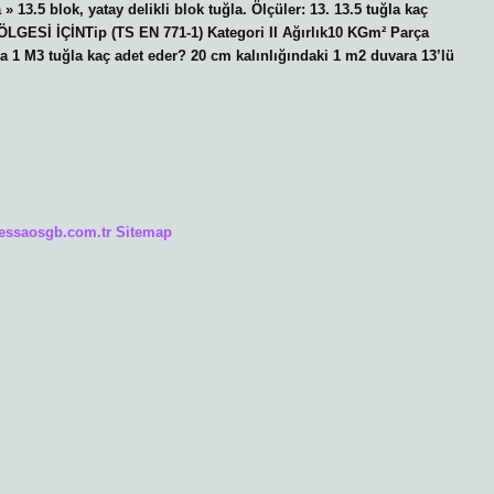
 13.5 blok, yatay delikli blok tuğla. Ölçüler: 13. 13.5 tuğla kaç
BÖLGESİ İÇİNTip (TS EN 771-1) Kategori II Ağırlık10 KGm² Parça
 1 M3 tuğla kaç adet eder? 20 cm kalınlığındaki 1 m2 duvara 13’lü
/essaosgb.com.tr
Sitemap