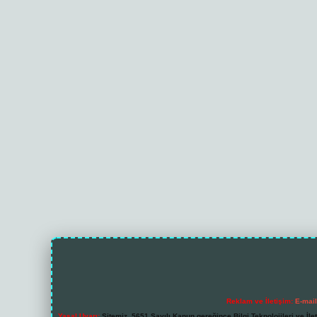
Reklam ve İletişim:
E-mai
Yasal Uyarı:
Sitemiz, 5651 Sayılı Kanun gereğince Bilgi Teknolojileri ve İl