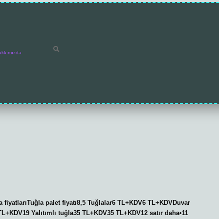
akkımızda
la fiyatlarıTuğla palet fiyatı8,5 Tuğlalar6 TL+KDV6 TL+KDVDuvar
L+KDV19 Yalıtımlı tuğla35 TL+KDV35 TL+KDV12 satır daha•11