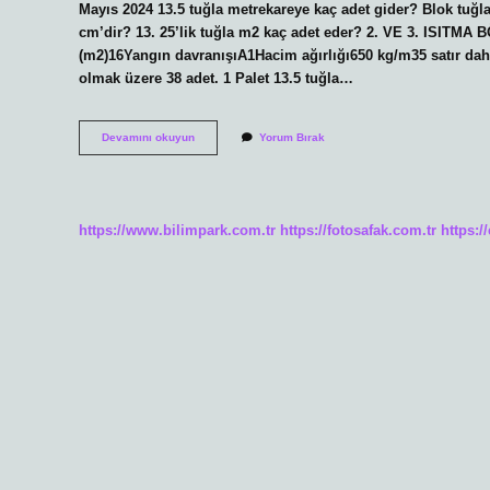
Mayıs 2024 13.5 tuğla metrekareye kaç adet gider? Blok tuğla »
cm’dir? 13. 25’lik tuğla m2 kaç adet eder? 2. VE 3. ISITMA 
(m2)16Yangın davranışıA1Hacim ağırlığı650 kg/m35 satır daha
olmak üzere 38 adet. 1 Palet 13.5 tuğla…
1
Devamını okuyun
Yorum Bırak
M3
Kaç
Adet
Tuğla
https://www.bilimpark.com.tr
https://fotosafak.com.tr
https:/