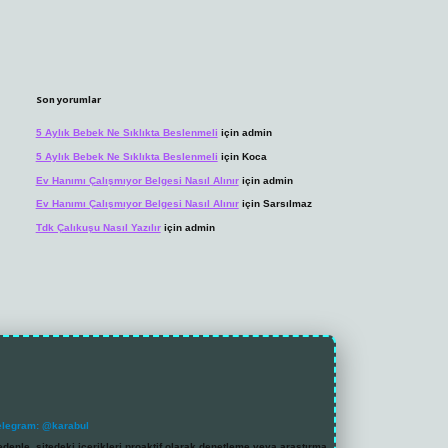
Son yorumlar
5 Aylık Bebek Ne Sıklıkta Beslenmeli
için
admin
5 Aylık Bebek Ne Sıklıkta Beslenmeli
için
Koca
Ev Hanımı Çalışmıyor Belgesi Nasıl Alınır
için
admin
Ev Hanımı Çalışmıyor Belgesi Nasıl Alınır
için
Sarsılmaz
Tdk Çalıkuşu Nasıl Yazılır
için
admin
elegram: @karabul
denle, sitedeki içerikleri proaktif olarak denetleme veya araştırma