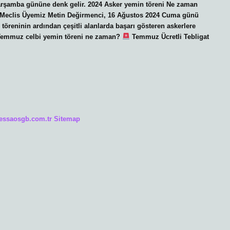
Çarşamba gününe denk gelir. 2024 Asker yemin töreni Ne zaman
ye Meclis Üyemiz Metin Değirmenci, 16 Ağustos 2024 Cuma günü
töreninin ardından çeşitli alanlarda başarı gösteren askerlere
di. Temmuz celbi yemin töreni ne zaman?
Temmuz Ücretli Tebligat
/essaosgb.com.tr
Sitemap