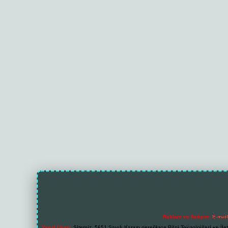
Reklam ve İletişim:
E-mai
Yasal Uyarı:
Sitemiz, 5651 Sayılı Kanun gereğince Bilgi Teknolojileri ve İl