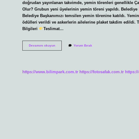
doğrudan yayınlanan takvimde, yemin törenleri genellikle 
Olur? Grubun yeni üyelerinin yemin töreni yapıldı. Beledi
Belediye Başkanımızı temsilen yemin törenine katıldı. Yemin 
ödülleri verildi ve askerlerin ailelerine plaket takdim edil
Bilgileri
Teslimat…
2023
Devamını okuyun
Yorum Bırak
Yemin
Töreni
Ne
Zaman
https://www.bilimpark.com.tr
https://fotosafak.com.tr
https:/