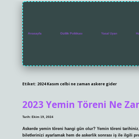
Anasayfa
Gizlilik Politikası
Yasal Uyarı
H
Etiket:
2024 Kasım celbi ne zaman askere gider
2023 Yemin Töreni Ne Z
Tarih: Ekim 19, 2024
Askerde yemin töreni hangi gün olur? Yemin töreni tarihiniz
biletlerinizi ayarlamak hem de askerlik sonrası iş ile ilgili