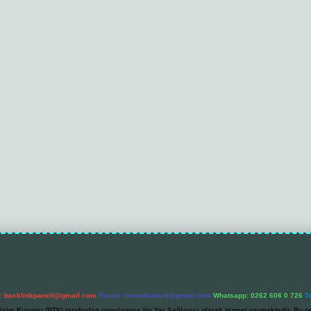
l:
backlinkpaneli@gmail.com
Teams:
forumhizmeti@gmail.com
Whatsapp: 0262 606 0 726
T
etişim Kurumu (BTK) tarafından onaylanmış bir Yer Sağlayıcı olarak hizmet vermektedir. Bu ne