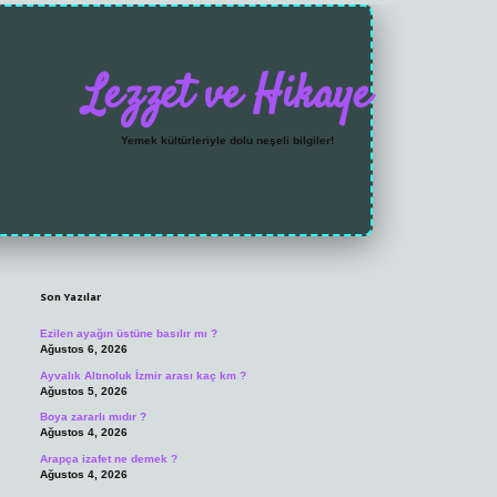
Lezzet ve Hikaye
Yemek kültürleriyle dolu neşeli bilgiler!
Sidebar
https://grandoperabet.n
Son Yazılar
Ezilen ayağın üstüne basılır mı ?
Ağustos 6, 2026
Ayvalık Altınoluk İzmir arası kaç km ?
Ağustos 5, 2026
Boya zararlı mıdır ?
Ağustos 4, 2026
Arapça izafet ne demek ?
Ağustos 4, 2026