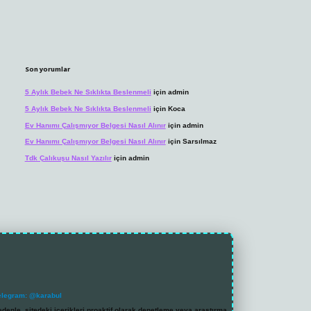
Son yorumlar
5 Aylık Bebek Ne Sıklıkta Beslenmeli
için
admin
5 Aylık Bebek Ne Sıklıkta Beslenmeli
için
Koca
Ev Hanımı Çalışmıyor Belgesi Nasıl Alınır
için
admin
Ev Hanımı Çalışmıyor Belgesi Nasıl Alınır
için
Sarsılmaz
Tdk Çalıkuşu Nasıl Yazılır
için
admin
elegram: @karabul
denle, sitedeki içerikleri proaktif olarak denetleme veya araştırma