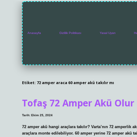
Anasayfa
Gizlilik Politikası
Yasal Uyarı
H
Etiket:
72 amper araca 60 amper akü takılır mı
Tofaş 72 Amper Akü Olur
Tarih: Ekim 25, 2024
72 amper akü hangi araçlara takılır? Varta’nın 72 amperlik ak
araçlara monte edilebiliyor. 60 amper yerine 72 amper akü tak