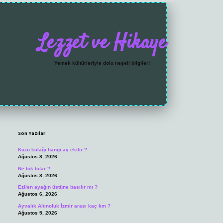
Lezzet ve Hikaye
Yemek kültürleriyle dolu neşeli bilgiler!
Sidebar
https://grandoperabet.n
Son Yazılar
Kuzu kulağı hangi ay ekilir ?
Ağustos 8, 2026
Ne tok tutar ?
Ağustos 8, 2026
Ezilen ayağın üstüne basılır mı ?
Ağustos 6, 2026
Ayvalık Altınoluk İzmir arası kaç km ?
Ağustos 5, 2026