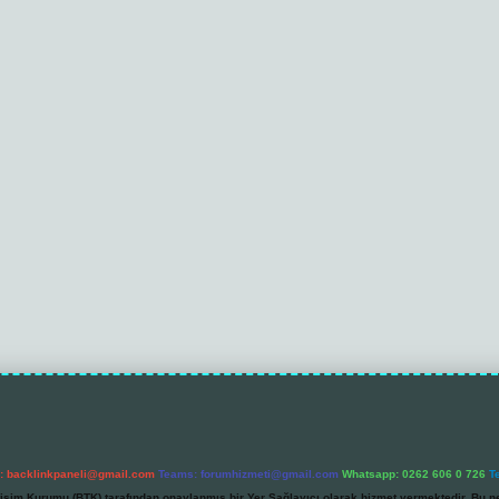
l:
backlinkpaneli@gmail.com
Teams:
forumhizmeti@gmail.com
Whatsapp: 0262 606 0 726
T
etişim Kurumu (BTK) tarafından onaylanmış bir Yer Sağlayıcı olarak hizmet vermektedir. Bu ne