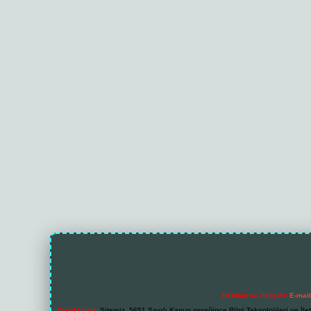
Reklam ve İletişim:
E-mai
Yasal Uyarı:
Sitemiz, 5651 Sayılı Kanun gereğince Bilgi Teknolojileri ve İl