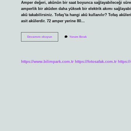
Amper değeri, akünün bir saat boyunca sağlayabileceği sürekl
amperlik bir aküden daha yüksek bir elektrik akımı sağlayabi
akü takabilirsiniz. Tofaş’ta hangi akü kullanılır? Tofaş aküle
asit akülerdir. 72 amper yerine 80…
Tofaş
Devamını okuyun
Yorum Bırak
72
Amper
Akü
Olur
Mu
https://www.bilimpark.com.tr
https://fotosafak.com.tr
https:/