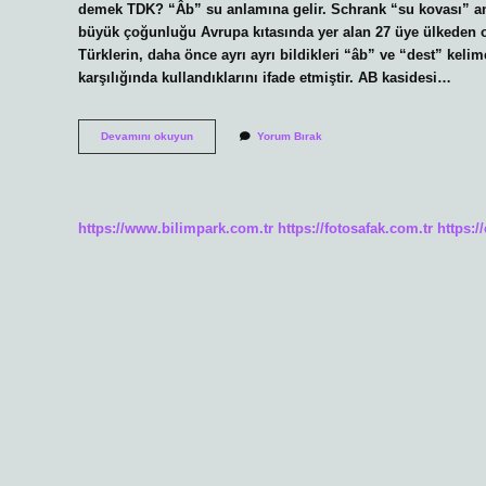
demek TDK? “Âb” su anlamına gelir. Schrank “su kovası” anl
büyük çoğunluğu Avrupa kıtasında yer alan 27 üye ülkeden o
Türklerin, daha önce ayrı ayrı bildikleri “âb” ve “dest” kelimel
karşılığında kullandıklarını ifade etmiştir. AB kasidesi…
Ab
Devamını okuyun
Yorum Bırak
Ne
Demek
Divan
https://www.bilimpark.com.tr
https://fotosafak.com.tr
https:/