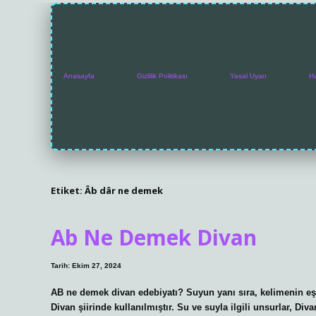
Anasayfa
Gizlilik Politikası
Yasal Uyarı
H
Etiket:
Âb dâr ne demek
Ab Ne Demek Divan
Tarih: Ekim 27, 2024
AB ne demek divan edebiyatı? Suyun yanı sıra, kelimenin eş 
Divan şiirinde kullanılmıştır. Su ve suyla ilgili unsurlar, Di