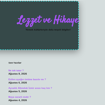
Lezzet ve Hikaye
Yemek kültürleriyle dolu neşeli bilgiler!
Sidebar
https://grandoperabe
Son Yazılar
Ne tok tutar ?
Ağustos 8, 2026
Ezilen ayağın üstüne basılır mı ?
Ağustos 6, 2026
Ayvalık Altınoluk İzmir arası kaç km ?
Ağustos 5, 2026
Boya zararlı mıdır ?
Ağustos 4, 2026