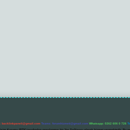
l:
backlinkpaneli@gmail.com
Teams:
forumhizmeti@gmail.com
Whatsapp: 0262 606 0 726
T
etişim Kurumu (BTK) tarafından onaylanmış bir Yer Sağlayıcı olarak hizmet vermektedir. Bu ne