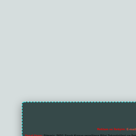
Reklam ve İletişim:
E-mai
Yasal Uyarı:
Sitemiz, 5651 Sayılı Kanun gereğince Bilgi Teknolojileri ve İl