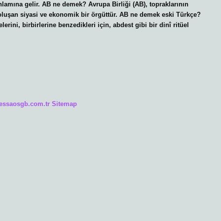
amına gelir. AB ne demek? Avrupa Birliği (AB), topraklarının
luşan siyasi ve ekonomik bir örgüttür. AB ne demek eski Türkçe?
erini, birbirlerine benzedikleri için, abdest gibi bir dinî ritüel
/essaosgb.com.tr
Sitemap