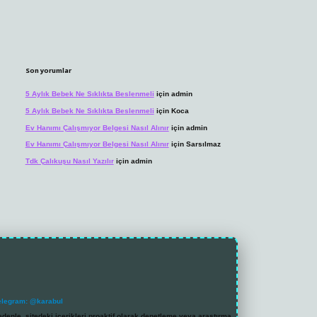
Son yorumlar
5 Aylık Bebek Ne Sıklıkta Beslenmeli
için
admin
5 Aylık Bebek Ne Sıklıkta Beslenmeli
için
Koca
Ev Hanımı Çalışmıyor Belgesi Nasıl Alınır
için
admin
Ev Hanımı Çalışmıyor Belgesi Nasıl Alınır
için
Sarsılmaz
Tdk Çalıkuşu Nasıl Yazılır
için
admin
elegram: @karabul
denle, sitedeki içerikleri proaktif olarak denetleme veya araştırma