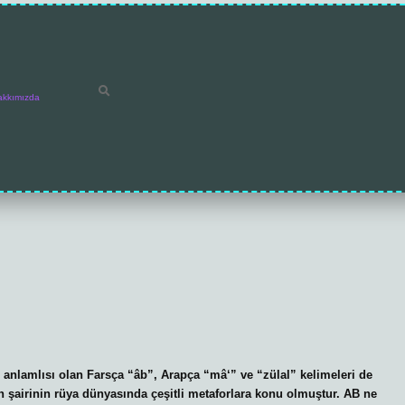
akkımızda
anlamlısı olan Farsça “âb”, Arapça “mâ‘” ve “zülal” kelimeleri de
van şairinin rüya dünyasında çeşitli metaforlara konu olmuştur. AB ne