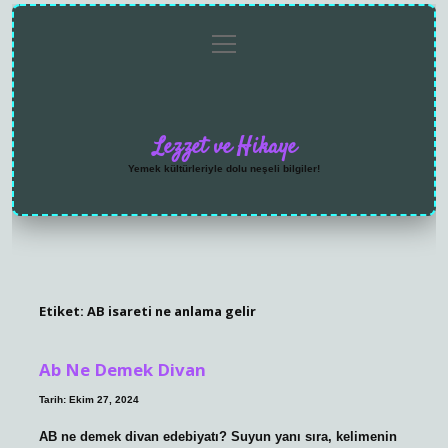
menüyü
Anasayfa
Gizlilik
Yasal
Hakkımızda
aç
Politikası
Uyarı
Lezzet ve Hikaye
Yemek kültürleriyle dolu neşeli bilgiler!
Etiket:
AB isareti ne anlama gelir
Ab Ne Demek Divan
Tarih: Ekim 27, 2024
AB ne demek divan edebiyatı? Suyun yanı sıra, kelimenin