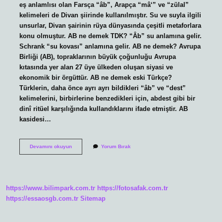
eş anlamlısı olan Farsça “âb”, Arapça “mâ‘” ve “zülal”
kelimeleri de Divan şiirinde kullanılmıştır. Su ve suyla ilgili
unsurlar, Divan şairinin rüya dünyasında çeşitli metaforlara
konu olmuştur. AB ne demek TDK? “Âb” su anlamına gelir.
Schrank “su kovası” anlamına gelir. AB ne demek? Avrupa
Birliği (AB), topraklarının büyük çoğunluğu Avrupa
kıtasında yer alan 27 üye ülkeden oluşan siyasi ve
ekonomik bir örgüttür. AB ne demek eski Türkçe?
Türklerin, daha önce ayrı ayrı bildikleri “âb” ve “dest”
kelimelerini, birbirlerine benzedikleri için, abdest gibi bir
dinî ritüel karşılığında kullandıklarını ifade etmiştir. AB
kasidesi…
Ab
Devamını okuyun
Yorum Bırak
Ne
Demek
Divan
https://www.bilimpark.com.tr
https://fotosafak.com.tr
https://essaosgb.com.tr
Sitemap