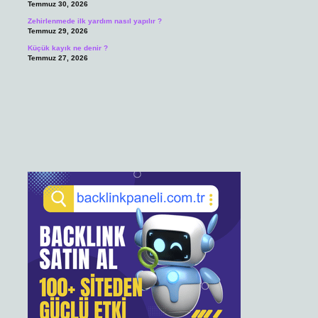
Temmuz 30, 2026
Zehirlenmede ilk yardım nasıl yapılır ?
Temmuz 29, 2026
Küçük kayık ne denir ?
Temmuz 27, 2026