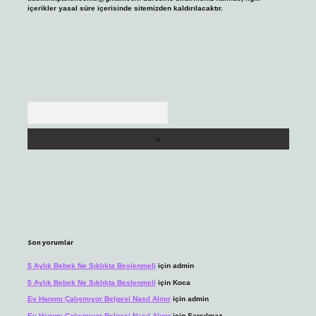
içerikler yasal süre içerisinde sitemizden kaldırılacaktır.
Arama
Son yorumlar
5 Aylık Bebek Ne Sıklıkta Beslenmeli
için
admin
5 Aylık Bebek Ne Sıklıkta Beslenmeli
için
Koca
Ev Hanımı Çalışmıyor Belgesi Nasıl Alınır
için
admin
Ev Hanımı Çalışmıyor Belgesi Nasıl Alınır
için
Sarsılmaz