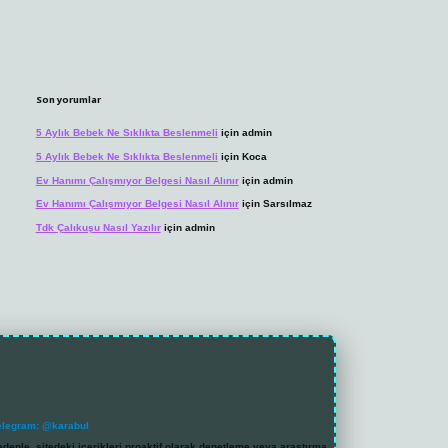
Son yorumlar
5 Aylık Bebek Ne Sıklıkta Beslenmeli
için
admin
5 Aylık Bebek Ne Sıklıkta Beslenmeli
için
Koca
Ev Hanımı Çalışmıyor Belgesi Nasıl Alınır
için
admin
Ev Hanımı Çalışmıyor Belgesi Nasıl Alınır
için
Sarsılmaz
Tdk Çalıkuşu Nasıl Yazılır
için
admin
elegram: @karabul
denle, sitedeki içerikleri proaktif olarak denetleme veya araştırma