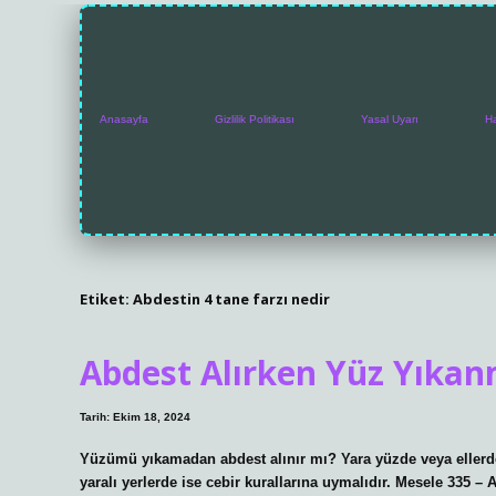
Anasayfa
Gizlilik Politikası
Yasal Uyarı
H
Etiket:
Abdestin 4 tane farzı nedir
Abdest Alırken Yüz Yıka
Tarih: Ekim 18, 2024
Yüzümü yıkamadan abdest alınır mı? Yara yüzde veya ellerde 
yaralı yerlerde ise cebir kurallarına uymalıdır. Mesele 335 – 