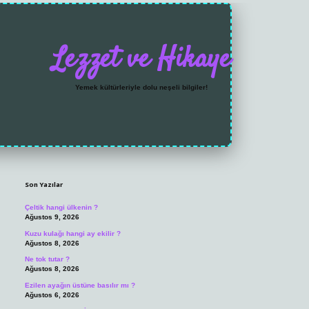
Lezzet ve Hikaye
Yemek kültürleriyle dolu neşeli bilgiler!
Sidebar
https://grandoperabet.
Son Yazılar
Çeltik hangi ülkenin ?
Ağustos 9, 2026
Kuzu kulağı hangi ay ekilir ?
Ağustos 8, 2026
Ne tok tutar ?
Ağustos 8, 2026
Ezilen ayağın üstüne basılır mı ?
Ağustos 6, 2026