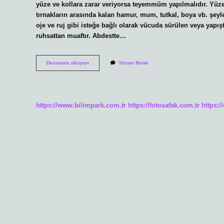
yüze ve kollara zarar veriyorsa teyemmüm yapılmalıdır. Yüze
tırnakların arasında kalan hamur, mum, tutkal, boya vb. şeyl
oje ve ruj gibi isteğe bağlı olarak vücuda sürülen veya yap
ruhsattan muaftır. Abdestte…
Abdest
Devamını okuyun
Yorum Bırak
Alırken
Yüz
Yıkanmazsa
Ne
Olur
https://www.bilimpark.com.tr
https://fotosafak.com.tr
https:/