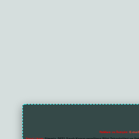
Reklam ve İletişim:
E-mai
Yasal Uyarı:
Sitemiz, 5651 Sayılı Kanun gereğince Bilgi Teknolojileri ve İl