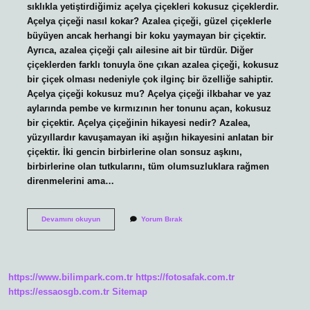
sıklıkla yetiştirdiğimiz açelya çiçekleri kokusuz çiçeklerdir.
Açelya çiçeği nasıl kokar? Azalea çiçeği, güzel çiçeklerle
büyüyen ancak herhangi bir koku yaymayan bir çiçektir.
Ayrıca, azalea çiçeği çalı ailesine ait bir türdür. Diğer
çiçeklerden farklı tonuyla öne çıkan azalea çiçeği, kokusuz
bir çiçek olması nedeniyle çok ilginç bir özelliğe sahiptir.
Açelya çiçeği kokusuz mu? Açelya çiçeği ilkbahar ve yaz
aylarında pembe ve kırmızının her tonunu açan, kokusuz
bir çiçektir. Açelya çiçeğinin hikayesi nedir? Azalea,
yüzyıllardır kavuşamayan iki aşığın hikayesini anlatan bir
çiçektir. İki gencin birbirlerine olan sonsuz aşkını,
birbirlerine olan tutkularını, tüm olumsuzluklara rağmen
direnmelerini ama…
Açelya
Devamını okuyun
Yorum Bırak
Çiçeği
Kokar
Mı
https://www.bilimpark.com.tr
https://fotosafak.com.tr
https://essaosgb.com.tr
Sitemap