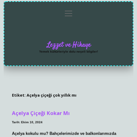
menüyü
Anasayfa
Gizlilik
Yasal
Hakkımızda
aç
Politikası
Uyarı
Lezzet ve Hikaye
Yemek kültürleriyle dolu neşeli bilgiler!
Etiket:
Açelya çiçeği çok yıllık mı
Açelya Çiçeği Kokar Mı
Tarih: Ekim 10, 2024
Açelya kokulu mu? Bahçelerimizde ve balkonlarımızda