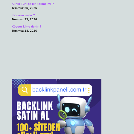
Klinik Türkçe bir kelime mi ?
Temmuz 25, 2026
Kaldırım nedir ?
Temmuz 23, 2026
Köşger kime denir ?
Temmuz 14, 2026