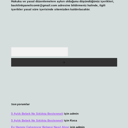
Hukuka ve yasal düzenlemelere aykırı olduğunu düşündüğünüz içerikleri,
backlinkpanelicomtr@gmail.com
adresine bildirmeniz halinde, ilgili
içerikler yasal süre içerisinde sitemizden kaldırılacaktır.
Arama
Son yorumlar
5 Aylık Bebek Ne Sıklıkta Beslenmeli
için
admin
5 Aylık Bebek Ne Sıklıkta Beslenmeli
için
Koca
Ev Hanımı Çalışmıyor Belgesi Nasıl Alınır
için
admin