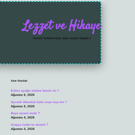
Lezzet ve Hikaye
Yemek kültürleriyle dolu neşeli bilgiler!
Sidebar
https://grandoperabet.
Son Yazılar
Ezilen ayağın üstüne basılır mı ?
Ağustos 6, 2026
Ayvalık Altınoluk İzmir arası kaç km ?
Ağustos 5, 2026
Boya zararlı mıdır ?
Ağustos 4, 2026
Arapça izafet ne demek ?
Ağustos 4, 2026