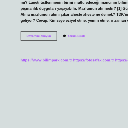
mi? Laneti üstlenmenin birini mutlu edeceği inancının bilims
pişmanlık duyguları yaşayabilir. Mazlumun ahı nedir? [1] Gü
Alma mazlumun ahını çıkar aheste aheste ne demek? TDK’n
geliyor? Cevap: Kimseye eziyet etme, yemin etme, o zaman 
Mazlumun
Devamını okuyun
Yorum Bırak
Ahı
Çıkar
Mı
https://www.bilimpark.com.tr
https://fotosafak.com.tr
https:/