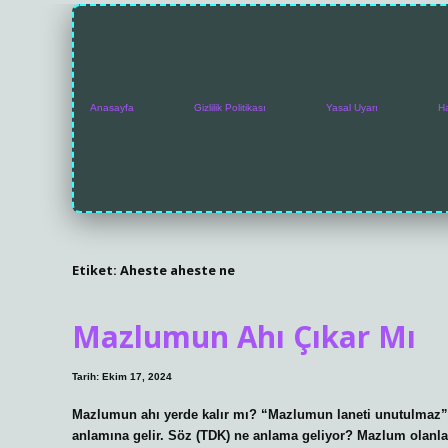
Anasayfa
Gizlilik Politikası
Yasal Uyarı
H
Etiket:
Aheste aheste ne
Mazlumun Ahı Çıkar Mı
Tarih: Ekim 17, 2024
Mazlumun ahı yerde kalır mı? “Mazlumun laneti unutulmaz” 
anlamına gelir. Söz (TDK) ne anlama geliyor? Mazlum olanların