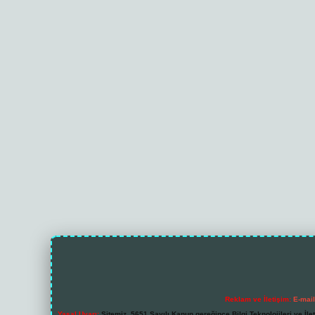
Reklam ve İletişim:
E-mai
Yasal Uyarı:
Sitemiz, 5651 Sayılı Kanun gereğince Bilgi Teknolojileri ve İl