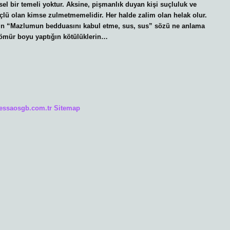
el bir temeli yoktur. Aksine, pişmanlık duyan kişi suçluluk ve
çlü olan kimse zulmetmemelidir. Her halde zalim olan helak olur.
ın “Mazlumun bedduasını kabul etme, sus, sus” sözü ne anlama
ömür boyu yaptığın kötülüklerin…
/essaosgb.com.tr
Sitemap