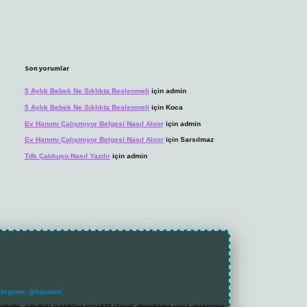
Son yorumlar
5 Aylık Bebek Ne Sıklıkta Beslenmeli
için
admin
5 Aylık Bebek Ne Sıklıkta Beslenmeli
için
Koca
Ev Hanımı Çalışmıyor Belgesi Nasıl Alınır
için
admin
Ev Hanımı Çalışmıyor Belgesi Nasıl Alınır
için
Sarsılmaz
Tdk Çalıkuşu Nasıl Yazılır
için
admin
elegram: @karabul
denle, sitedeki içerikleri proaktif olarak denetleme veya araştırma