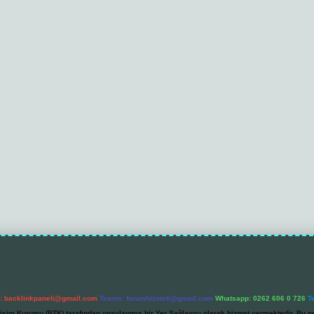
l:
backlinkpaneli@gmail.com
Teams:
forumhizmeti@gmail.com
Whatsapp: 0262 606 0 726
T
etişim Kurumu (BTK) tarafından onaylanmış bir Yer Sağlayıcı olarak hizmet vermektedir. Bu ne