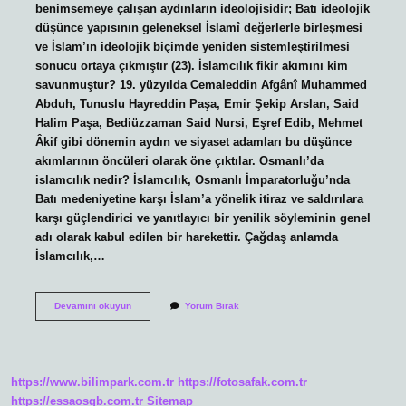
benimsemeye çalışan aydınların ideolojisidir; Batı ideolojik
düşünce yapısının geleneksel İslamî değerlerle birleşmesi
ve İslam’ın ideolojik biçimde yeniden sistemleştirilmesi
sonucu ortaya çıkmıştır (23). İslamcılık fikir akımını kim
savunmuştur? 19. yüzyılda Cemaleddin Afgânî Muhammed
Abduh, Tunuslu Hayreddin Paşa, Emir Şekip Arslan, Said
Halim Paşa, Bediüzzaman Said Nursi, Eşref Edib, Mehmet
Âkif gibi dönemin aydın ve siyaset adamları bu düşünce
akımlarının öncüleri olarak öne çıktılar. Osmanlı’da
islamcılık nedir? İslamcılık, Osmanlı İmparatorluğu’nda
Batı medeniyetine karşı İslam’a yönelik itiraz ve saldırılara
karşı güçlendirici ve yanıtlayıcı bir yenilik söyleminin genel
adı olarak kabul edilen bir harekettir. Çağdaş anlamda
İslamcılık,…
Islamcılık
Devamını okuyun
Yorum Bırak
Kim
Kurdu
https://www.bilimpark.com.tr
https://fotosafak.com.tr
https://essaosgb.com.tr
Sitemap