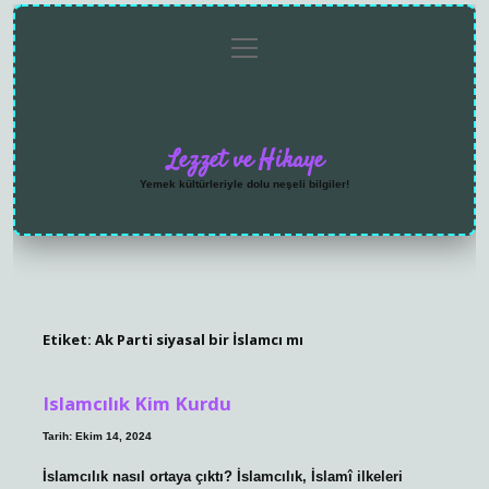
menüyü
Anasayfa
Gizlilik
Yasal
Hakkımızda
aç
Politikası
Uyarı
Lezzet ve Hikaye
Yemek kültürleriyle dolu neşeli bilgiler!
Etiket:
Ak Parti siyasal bir İslamcı mı
Islamcılık Kim Kurdu
Tarih: Ekim 14, 2024
İslamcılık nasıl ortaya çıktı? İslamcılık, İslamî ilkeleri