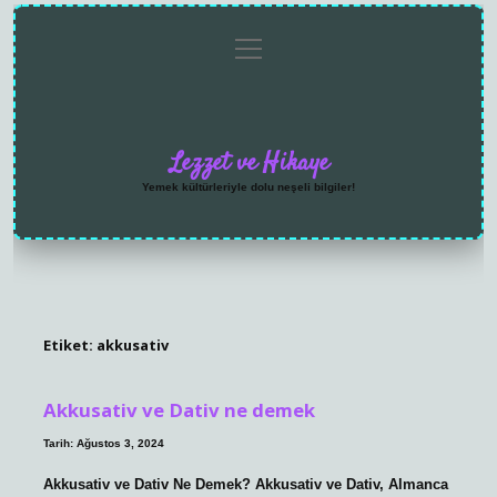
menüyü
Anasayfa
Gizlilik
Yasal
Hakkımızda
aç
Politikası
Uyarı
Lezzet ve Hikaye
Yemek kültürleriyle dolu neşeli bilgiler!
Etiket:
akkusativ
Akkusativ ve Dativ ne demek
Tarih: Ağustos 3, 2024
Akkusativ ve Dativ Ne Demek? Akkusativ ve Dativ, Almanca