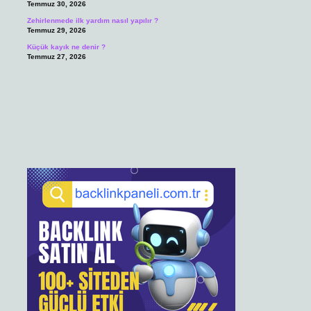
Temmuz 30, 2026
Zehirlenmede ilk yardım nasıl yapılır ?
Temmuz 29, 2026
Küçük kayık ne denir ?
Temmuz 27, 2026