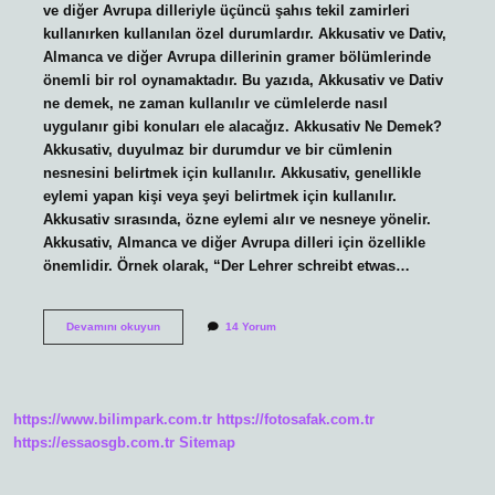
ve diğer Avrupa dilleriyle üçüncü şahıs tekil zamirleri
kullanırken kullanılan özel durumlardır. Akkusativ ve Dativ,
Almanca ve diğer Avrupa dillerinin gramer bölümlerinde
önemli bir rol oynamaktadır. Bu yazıda, Akkusativ ve Dativ
ne demek, ne zaman kullanılır ve cümlelerde nasıl
uygulanır gibi konuları ele alacağız. Akkusativ Ne Demek?
Akkusativ, duyulmaz bir durumdur ve bir cümlenin
nesnesini belirtmek için kullanılır. Akkusativ, genellikle
eylemi yapan kişi veya şeyi belirtmek için kullanılır.
Akkusativ sırasında, özne eylemi alır ve nesneye yönelir.
Akkusativ, Almanca ve diğer Avrupa dilleri için özellikle
önemlidir. Örnek olarak, “Der Lehrer schreibt etwas…
Akkusativ
Devamını okuyun
14 Yorum
ve
Dativ
ne
demek
https://www.bilimpark.com.tr
https://fotosafak.com.tr
https://essaosgb.com.tr
Sitemap