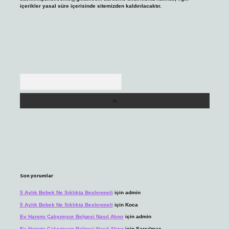
içerikler yasal süre içerisinde sitemizden kaldırılacaktır.
Arama
Son yorumlar
5 Aylık Bebek Ne Sıklıkta Beslenmeli
için
admin
5 Aylık Bebek Ne Sıklıkta Beslenmeli
için
Koca
Ev Hanımı Çalışmıyor Belgesi Nasıl Alınır
için
admin
Ev Hanımı Çalışmıyor Belgesi Nasıl Alınır
için
Sarsılmaz