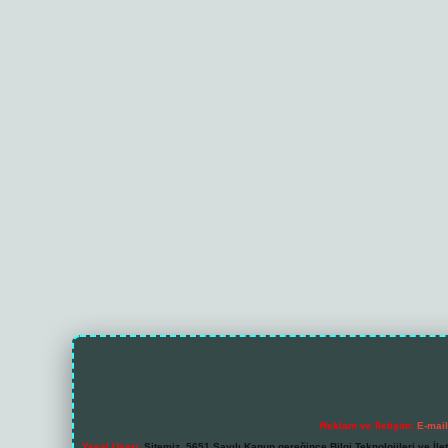
Reklam ve İletişim:
E-mai
Yasal Uyarı:
Sitemiz, 5651 Sayılı Kanun gereğince Bilgi Teknolojileri ve İl