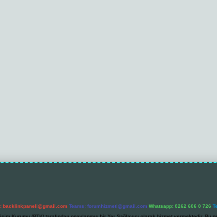
l:
backlinkpaneli@gmail.com
Teams:
forumhizmeti@gmail.com
Whatsapp: 0262 606 0 726
T
etişim Kurumu (BTK) tarafından onaylanmış bir Yer Sağlayıcı olarak hizmet vermektedir. Bu ne