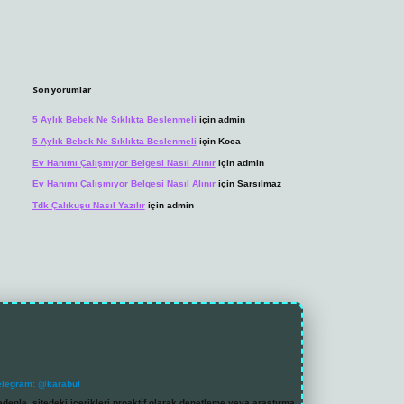
Son yorumlar
5 Aylık Bebek Ne Sıklıkta Beslenmeli
için
admin
5 Aylık Bebek Ne Sıklıkta Beslenmeli
için
Koca
Ev Hanımı Çalışmıyor Belgesi Nasıl Alınır
için
admin
Ev Hanımı Çalışmıyor Belgesi Nasıl Alınır
için
Sarsılmaz
Tdk Çalıkuşu Nasıl Yazılır
için
admin
elegram: @karabul
denle, sitedeki içerikleri proaktif olarak denetleme veya araştırma