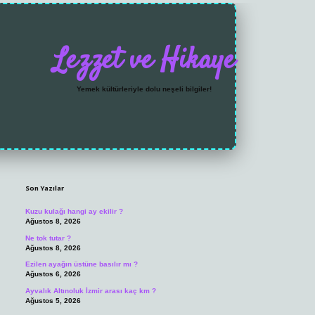
Lezzet ve Hikaye
Yemek kültürleriyle dolu neşeli bilgiler!
Sidebar
https://grandoperabet.ne
Son Yazılar
Kuzu kulağı hangi ay ekilir ?
Ağustos 8, 2026
Ne tok tutar ?
Ağustos 8, 2026
Ezilen ayağın üstüne basılır mı ?
Ağustos 6, 2026
Ayvalık Altınoluk İzmir arası kaç km ?
Ağustos 5, 2026