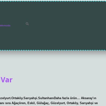
akkımızda
 Var
üzelyurt.Ortaköy.Sarıyahşi.SultanhanıDaha fazla ürün… Aksaray’ın
anı sıra Ağaçören, Eskil, Gülağaç, Güzelyurt, Ortaköy, Sarıyahşi ve