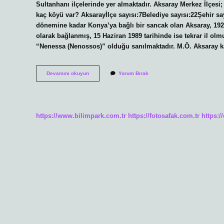
Sultanhanı ilçelerinde yer almaktadır. Aksaray Merkez İlçesi
kaç köyü var? Aksarayİlçe sayısı:7Belediye sayısı:22Şehir s
dönemine kadar Konya’ya bağlı bir sancak olan Aksaray, 1920 y
olarak bağlanmış, 15 Haziran 1989 tarihinde ise tekrar il olmu
“Nenessa (Nenossos)” olduğu sanılmaktadır. M.Ö. Aksaray k
Aksarayın
Devamını okuyun
Yorum Bırak
Kaç
Tane
Ilçesi
Var
https://www.bilimpark.com.tr
https://fotosafak.com.tr
https:/