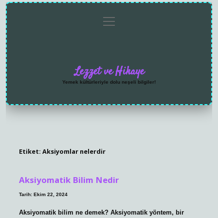
menüyü
Anasayfa
Gizlilik
Yasal
Hakkımızda
aç
Politikası
Uyarı
Lezzet ve Hikaye
Yemek kültürleriyle dolu neşeli bilgiler!
Etiket:
Aksiyomlar nelerdir
Aksiyomatik Bilim Nedir
Tarih: Ekim 22, 2024
Aksiyomatik bilim ne demek? Aksiyomatik yöntem, bir