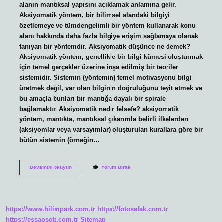
alanın mantıksal yapısını açıklamak anlamına gelir.
Aksiyomatik yöntem, bir bilimsel alandaki bilgiyi
özetlemeye ve tümdengelimli bir yöntem kullanarak konu
alanı hakkında daha fazla bilgiye erişim sağlamaya olanak
tanıyan bir yöntemdir. Aksiyomatik düşünce ne demek?
Aksiyomatik yöntem, genellikle bir bilgi kümesi oluşturmak
için temel gerçekler üzerine inşa edilmiş bir teoriler
sistemidir. Sistemin (yöntemin) temel motivasyonu bilgi
üretmek değil, var olan bilginin doğruluğunu teyit etmek ve
bu amaçla bunları bir mantığa dayalı bir spirale
bağlamaktır. Aksiyomatik nedir felsefe? aksiyomatik
yöntem, mantıkta, mantıksal çıkarımla belirli ilkelerden
(aksiyomlar veya varsayımlar) oluşturulan kurallara göre bir
bütün sistemin (örneğin…
Aksiyomatik
Devamını okuyun
Yorum Bırak
Bilim
Nedir
https://www.bilimpark.com.tr
https://fotosafak.com.tr
https://essaosgb.com.tr
Sitemap