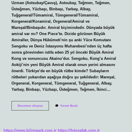
Uzman (Astsubay/Çavuş), Astsubay, Teğmen, Teğmen,
Üsteğmen, Yüzbaşı, Binbaşı, Yarbay, Albay,
Tuğgeneral/Tümamiral, Tümgeneral/Tümamiral,
Korgeneral/Koramiral, Orgeneral/Amiral ve
Mareşal/Binbaşıdır. Amiral biçimindedir. Dünyada büyük
amiral var mı? One Piece’te. Dizide görünen Büyük
Amiraller, Dünya Hükümeti’nin şu anki Yüce Komutanı
Sengoku ve Deniz İstasyonu Muharebesi’nden üç hafta
sonra görevinden istifa eden 25 yıl önceki Büyük Amiral
Kong ve sonuncusu Akainu’dur. Sengoku, Kong’a Amiral
Aokiji’nin yeni Büyük Amiral olarak onun yerini almasını
önerdi. Türkiye’de en büyük rütbe kimde? Subayların
rütbeleri yukarıdan aşağıya doğru şu şekildedir: Mareşal,
Orgeneral, Korgeneral, Tümgeneral, Tuğgeneral, Albay,
Yarbay, Binbaşı, Yüzbaşı, Üsteğmen, Teğmen, İkinci…
Türkiyede
Devamını okuyun
Yorum Bırak
Büyük
Amiral
Var
Mı
https://www.bilimpark.com.tr
https://fotosafak.com.tr