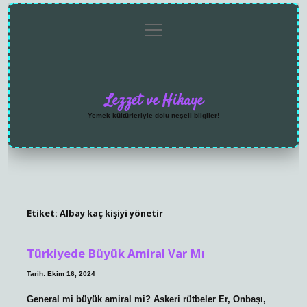
menüyü
Anasayfa
Gizlilik
Yasal
Hakkımızda
aç
Politikası
Uyarı
Lezzet ve Hikaye
Yemek kültürleriyle dolu neşeli bilgiler!
Etiket:
Albay kaç kişiyi yönetir
Türkiyede Büyük Amiral Var Mı
Tarih: Ekim 16, 2024
General mi büyük amiral mi? Askeri rütbeler Er, Onbaşı,