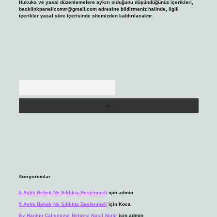
Hukuka ve yasal düzenlemelere aykırı olduğunu düşündüğünüz içerikleri,
backlinkpanelicomtr@gmail.com
adresine bildirmeniz halinde, ilgili
içerikler yasal süre içerisinde sitemizden kaldırılacaktır.
Arama
Son yorumlar
5 Aylık Bebek Ne Sıklıkta Beslenmeli
için
admin
5 Aylık Bebek Ne Sıklıkta Beslenmeli
için
Koca
Ev Hanımı Çalışmıyor Belgesi Nasıl Alınır
için
admin