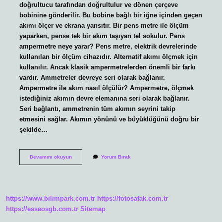
doğrultucu tarafından doğrultulur ve dönen çerçeve
bobinine gönderilir. Bu bobine bağlı bir iğne içinden geçen
akımı ölçer ve ekrana yansıtır. Bir pens metre ile ölçüm
yaparken, pense tek bir akım taşıyan tel sokulur. Pens
ampermetre neye yarar? Pens metre, elektrik devrelerinde
kullanılan bir ölçüm cihazıdır. Alternatif akımı ölçmek için
kullanılır. Ancak klasik ampermetrelerden önemli bir farkı
vardır. Ammetreler devreye seri olarak bağlanır.
Ampermetre ile akım nasıl ölçülür? Ampermetre, ölçmek
istediğiniz akımın devre elemanına seri olarak bağlanır.
Seri bağlantı, ammetrenin tüm akımın seyrini takip
etmesini sağlar. Akımın yönünü ve büyüklüğünü doğru bir
şekilde…
Pens
Devamını okuyun
Yorum Bırak
Ampermetre
Ile
Ölçüm
Nasıl
Yapılır
https://www.bilimpark.com.tr
https://fotosafak.com.tr
https://essaosgb.com.tr
Sitemap