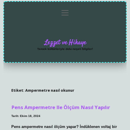
menüyü
Anasayfa
Gizlilik
Yasal
Hakkımızda
aç
Politikası
Uyarı
Lezzet ve Hikaye
Yemek kültürleriyle dolu neşeli bilgiler!
Etiket:
Ampermetre nasıl okunur
Pens Ampermetre Ile Ölçüm Nasıl Yapılır
Tarih: Ekim 18, 2024
Pens ampermetre nasıl ölçüm yapar? İndüklenen voltaj bir