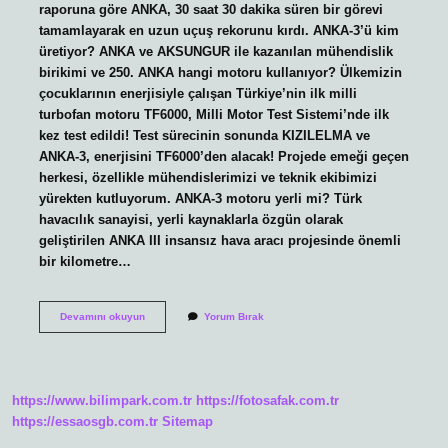
raporuna göre ANKA, 30 saat 30 dakika süren bir görevi
tamamlayarak en uzun uçuş rekorunu kırdı. ANKA-3’ü kim
üretiyor? ANKA ve AKSUNGUR ile kazanılan mühendislik
birikimi ve 250. ANKA hangi motoru kullanıyor? Ülkemizin
çocuklarının enerjisiyle çalışan Türkiye’nin ilk milli
turbofan motoru TF6000, Milli Motor Test Sistemi’nde ilk
kez test edildi! Test sürecinin sonunda KIZILELMA ve
ANKA-3, enerjisini TF6000’den alacak! Projede emeği geçen
herkesi, özellikle mühendislerimizi ve teknik ekibimizi
yürekten kutluyorum. ANKA-3 motoru yerli mi? Türk
havacılık sanayisi, yerli kaynaklarla özgün olarak
geliştirilen ANKA III insansız hava aracı projesinde önemli
bir kilometre…
Anka
Devamını okuyun
Yorum Bırak
Yı
Kim
Üretiyor
https://www.bilimpark.com.tr
https://fotosafak.com.tr
https://essaosgb.com.tr
Sitemap