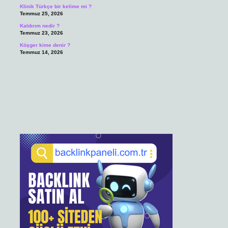
Klinik Türkçe bir kelime mi ?
Temmuz 25, 2026
Kaldırım nedir ?
Temmuz 23, 2026
Köşger kime denir ?
Temmuz 14, 2026