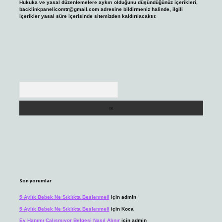
Hukuka ve yasal düzenlemelere aykırı olduğunu düşündüğünüz içerikleri,
backlinkpanelicomtr@gmail.com
adresine bildirmeniz halinde, ilgili
içerikler yasal süre içerisinde sitemizden kaldırılacaktır.
Arama
Son yorumlar
5 Aylık Bebek Ne Sıklıkta Beslenmeli
için
admin
5 Aylık Bebek Ne Sıklıkta Beslenmeli
için
Koca
Ev Hanımı Çalışmıyor Belgesi Nasıl Alınır
için
admin