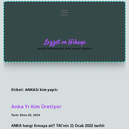
menüyü
Anasayfa
Gizlilik
Yasal
Hakkımızda
aç
Politikası
Uyarı
Lezzet ve Hikaye
Yemek kültürleriyle dolu neşeli bilgiler!
Etiket:
ANKASi kim yaptı
Anka Yı Kim Üretiyor
Tarih: Ekim 25, 2024
ANKA hangi firmaya ait? TAI’nin 11 Ocak 2022 tarihli