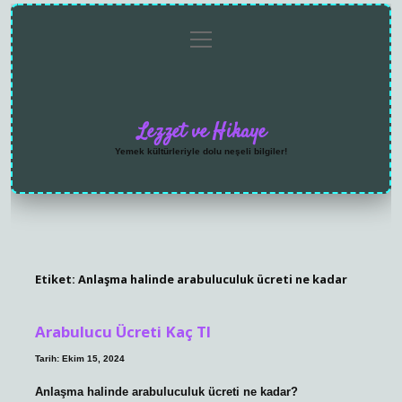
menüyü
Anasayfa
Gizlilik
Yasal
Hakkımızda
aç
Politikası
Uyarı
Lezzet ve Hikaye
Yemek kültürleriyle dolu neşeli bilgiler!
Etiket:
Anlaşma halinde arabuluculuk ücreti ne kadar
Arabulucu Ücreti Kaç Tl
Tarih: Ekim 15, 2024
Anlaşma halinde arabuluculuk ücreti ne kadar?