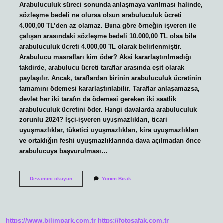
Arabuluculuk süreci sonunda anlaşmaya varılması halinde,
sözleşme bedeli ne olursa olsun arabuluculuk ücreti
4.000,00 TL’den az olamaz. Buna göre örneğin işveren ile
çalışan arasındaki sözleşme bedeli 10.000,00 TL olsa bile
arabuluculuk ücreti 4.000,00 TL olarak belirlenmiştir.
Arabulucu masrafları kim öder? Aksi kararlaştırılmadığı
takdirde, arabulucu ücreti taraflar arasında eşit olarak
paylaşılır. Ancak, taraflardan birinin arabuluculuk ücretinin
tamamını ödemesi kararlaştırılabilir. Taraflar anlaşamazsa,
devlet her iki tarafın da ödemesi gereken iki saatlik
arabuluculuk ücretini öder. Hangi davalarda arabuluculuk
zorunlu 2024? İşçi-işveren uyuşmazlıkları, ticari
uyuşmazlıklar, tüketici uyuşmazlıkları, kira uyuşmazlıkları
ve ortaklığın feshi uyuşmazlıklarında dava açılmadan önce
arabulucuya başvurulması…
Arabulucu
Devamını okuyun
Yorum Bırak
Ücreti
Kaç
Tl
https://www.bilimpark.com.tr
https://fotosafak.com.tr