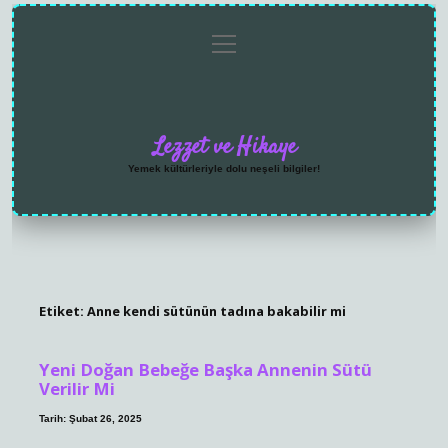
menüyü
Anasayfa
Gizlilik
Yasal
Hakkımızda
aç
Politikası
Uyarı
Lezzet ve Hikaye
Yemek kültürleriyle dolu neşeli bilgiler!
Etiket:
Anne kendi sütünün tadına bakabilir mi
Yeni Doğan Bebeğe Başka Annenin Sütü
Verilir Mi
Tarih: Şubat 26, 2025