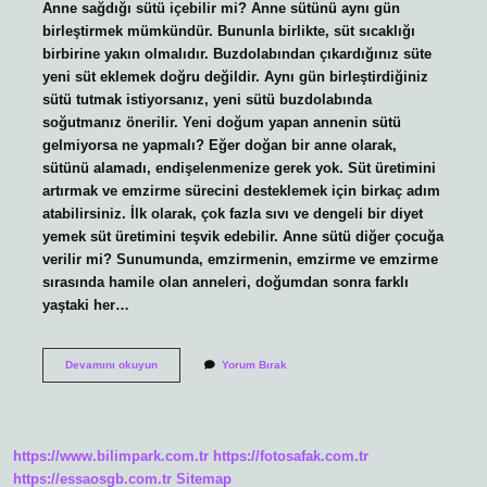
Anne sağdığı sütü içebilir mi? Anne sütünü aynı gün
birleştirmek mümkündür. Bununla birlikte, süt sıcaklığı
birbirine yakın olmalıdır. Buzdolabından çıkardığınız süte
yeni süt eklemek doğru değildir. Aynı gün birleştirdiğiniz
sütü tutmak istiyorsanız, yeni sütü buzdolabında
soğutmanız önerilir. Yeni doğum yapan annenin sütü
gelmiyorsa ne yapmalı? Eğer doğan bir anne olarak,
sütünü alamadı, endişelenmenize gerek yok. Süt üretimini
artırmak ve emzirme sürecini desteklemek için birkaç adım
atabilirsiniz. İlk olarak, çok fazla sıvı ve dengeli bir diyet
yemek süt üretimini teşvik edebilir. Anne sütü diğer çocuğa
verilir mi? Sunumunda, emzirmenin, emzirme ve emzirme
sırasında hamile olan anneleri, doğumdan sonra farklı
yaştaki her…
Yeni
Devamını okuyun
Yorum Bırak
Doğan
Bebeğe
Başka
Annenin
Sütü
https://www.bilimpark.com.tr
https://fotosafak.com.tr
Verilir
Mi
https://essaosgb.com.tr
Sitemap