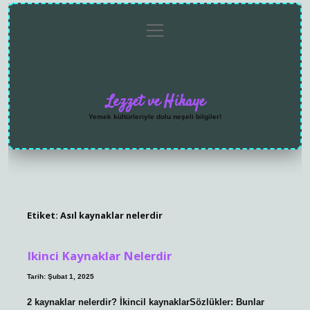
menüyü
Anasayfa
Gizlilik
Yasal
Hakkımızda
aç
Politikası
Uyarı
Lezzet ve Hikaye
Yemek kültürleriyle dolu neşeli bilgiler!
Etiket:
Asıl kaynaklar nelerdir
Ikinci Kaynaklar Nelerdir
Tarih: Şubat 1, 2025
2 kaynaklar nelerdir? İkincil kaynaklarSözlükler: Bunlar