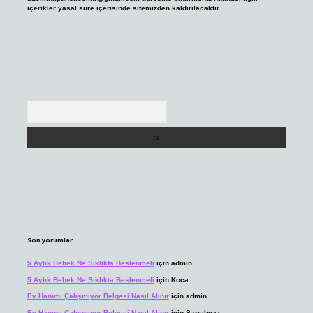
içerikler yasal süre içerisinde sitemizden kaldırılacaktır.
Arama
Son yorumlar
5 Aylık Bebek Ne Sıklıkta Beslenmeli
için
admin
5 Aylık Bebek Ne Sıklıkta Beslenmeli
için
Koca
Ev Hanımı Çalışmıyor Belgesi Nasıl Alınır
için
admin
Ev Hanımı Çalışmıyor Belgesi Nasıl Alınır
için
Sarsılmaz