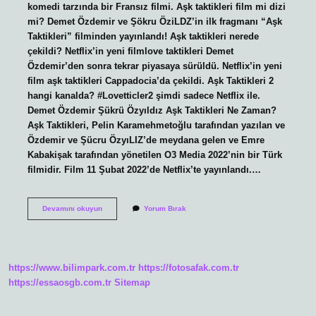
komedi tarzında bir Fransız filmi. Aşk taktikleri film mi dizi
mi? Demet Özdemir ve Şökru ÖziLDZ’in ilk fragmanı “Aşk
Taktikleri” filminden yayınlandı! Aşk taktikleri nerede
çekildi? Netflix’in yeni filmlove taktikleri Demet
Özdemir’den sonra tekrar piyasaya sürüldü. Netflix’in yeni
film aşk taktikleri Cappadocia’da çekildi. Aşk Taktikleri 2
hangi kanalda? #Lovetticler2 şimdi sadece Netflix ile.
Demet Özdemir Şükrü Özyıldız Aşk Taktikleri Ne Zaman?
Aşk Taktikleri, Pelin Karamehmetoğlu tarafından yazılan ve
Özdemir ve Şücru ÖzyıLIZ’de meydana gelen ve Emre
Kabakişak tarafından yönetilen O3 Media 2022’nin bir Türk
filmidir. Film 11 Şubat 2022’de Netflix’te yayınlandı.…
Aşk
Devamını okuyun
Yorum Bırak
Taktikleri
Ne
Kadar
Izlendi
https://www.bilimpark.com.tr
https://fotosafak.com.tr
https://essaosgb.com.tr
Sitemap