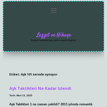
menüyü
Anasayfa
Gizlilik
Yasal
Hakkımızda
aç
Politikası
Uyarı
Lezzet ve Hikaye
Yemek kültürleriyle dolu neşeli bilgiler!
Etiket:
Aşk 101 nerede oynuyor
Aşk Taktikleri Ne Kadar Izlendi
Tarih: Mart 13, 2025
Aşk Taktikleri 1 ne zaman çekildi? 2013 yılında romantik