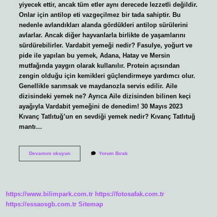
yiyecek ettir, ancak tüm etler aynı derecede lezzetli değildir.
Onlar için antilop eti vazgeçilmez bir tada sahiptir. Bu
nedenle avlandıkları alanda gördükleri antilop sürülerini
avlarlar. Ancak diğer hayvanlarla birlikte de yaşamlarını
sürdürebilirler. Vardabit yemeği nedir? Fasulye, yoğurt ve
pide ile yapılan bu yemek, Adana, Hatay ve Mersin
mutfağında yaygın olarak kullanılır. Protein açısından
zengin olduğu için kemikleri güçlendirmeye yardımcı olur.
Genellikle sarımsak ve maydanozla servis edilir. Aile
dizisindeki yemek ne? Ayrıca Aile dizisinden bilinen keçi
ayağıyla Vardabit yemeğini de denedim! 30 Mayıs 2023
Kıvanç Tatlıtuğ’un en sevdiği yemek nedir? Kıvanç Tatlıtuğ
mantı…
Aile
Devamını okuyun
Yorum Bırak
Dizisinde
Aslanın
Sevdiği
Yemek
Nedir
https://www.bilimpark.com.tr
https://fotosafak.com.tr
https://essaosgb.com.tr
Sitemap