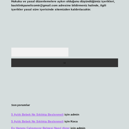
Hukuka ve yasal düzenlemelere aykırı olduğunu düşündüğünüz içerikleri,
backlinkpanelicomtr@gmail.com
adresine bildirmeniz halinde, ilgili
içerikler yasal süre içerisinde sitemizden kaldırılacaktır.
Arama
Son yorumlar
5 Aylık Bebek Ne Sıklıkta Beslenmeli
için
admin
5 Aylık Bebek Ne Sıklıkta Beslenmeli
için
Koca
Ev Hanımı Çalışmıyor Belgesi Nasıl Alınır
için
admin