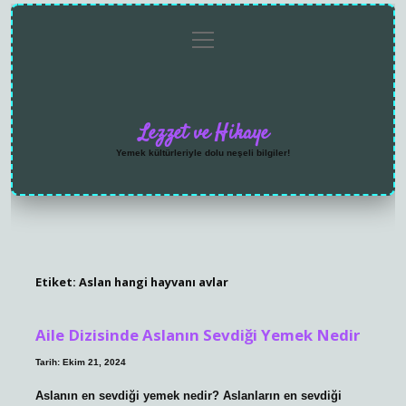
menüyü
Anasayfa
Gizlilik
Yasal
Hakkımızda
aç
Politikası
Uyarı
Lezzet ve Hikaye
Yemek kültürleriyle dolu neşeli bilgiler!
Etiket:
Aslan hangi hayvanı avlar
Aile Dizisinde Aslanın Sevdiği Yemek Nedir
Tarih: Ekim 21, 2024
Aslanın en sevdiği yemek nedir? Aslanların en sevdiği