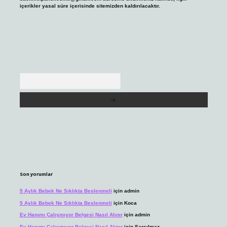
içerikler yasal süre içerisinde sitemizden kaldırılacaktır.
Arama
Son yorumlar
5 Aylık Bebek Ne Sıklıkta Beslenmeli
için
admin
5 Aylık Bebek Ne Sıklıkta Beslenmeli
için
Koca
Ev Hanımı Çalışmıyor Belgesi Nasıl Alınır
için
admin
Ev Hanımı Çalışmıyor Belgesi Nasıl Alınır
için
Sarsılmaz