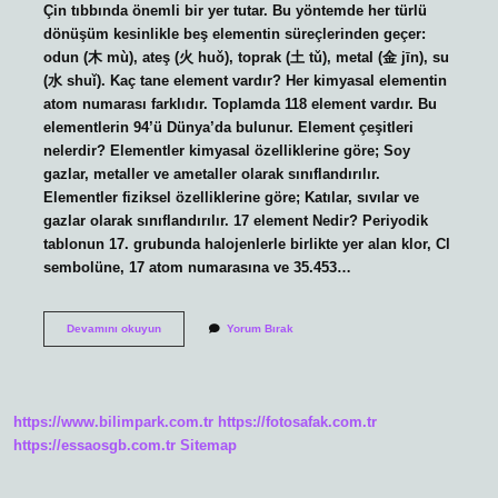
Çin tıbbında önemli bir yer tutar. Bu yöntemde her türlü
dönüşüm kesinlikle beş elementin süreçlerinden geçer:
odun (木 mù), ateş (火 huǒ), toprak (土 tǔ), metal (金 jīn), su
(水 shuǐ). Kaç tane element vardır? Her kimyasal elementin
atom numarası farklıdır. Toplamda 118 element vardır. Bu
elementlerin 94’ü Dünya’da bulunur. Element çeşitleri
nelerdir? Elementler kimyasal özelliklerine göre; Soy
gazlar, metaller ve ametaller olarak sınıflandırılır.
Elementler fiziksel özelliklerine göre; Katılar, sıvılar ve
gazlar olarak sınıflandırılır. 17 element Nedir? Periyodik
tablonun 17. grubunda halojenlerle birlikte yer alan klor, Cl
sembolüne, 17 atom numarasına ve 35.453…
Elementler
Devamını okuyun
Yorum Bırak
Nelerdir
https://www.bilimpark.com.tr
https://fotosafak.com.tr
https://essaosgb.com.tr
Sitemap