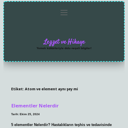
menüyü
Anasayfa
Gizlilik
Yasal
Hakkımızda
aç
Politikası
Uyarı
Lezzet ve Hikaye
Yemek kültürleriyle dolu neşeli bilgiler!
Etiket:
Atom ve element aynı şey mi
Elementler Nelerdir
Tarih: Ekim 25, 2024
5 elementler Nelerdir? Hastalıkların teşhis ve tedavisinde