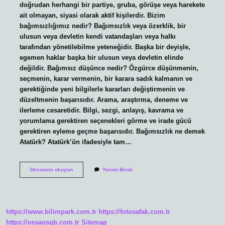
doğrudan herhangi bir partiye, gruba, görüşe veya harekete
ait olmayan, siyasi olarak aktif kişilerdir. Bizim
bağımsızlığımız nedir? Bağımsızlık veya özerklik, bir
ulusun veya devletin kendi vatandaşları veya halkı
tarafından yönetilebilme yeteneğidir. Başka bir deyişle,
egemen haklar başka bir ulusun veya devletin elinde
değildir. Bağımsız düşünce nedir? Özgürce düşünmenin,
seçmenin, karar vermenin, bir karara sadık kalmanın ve
gerektiğinde yeni bilgilerle kararları değiştirmenin ve
düzeltmenin başarısıdır. Arama, araştırma, deneme ve
ilerleme cesaretidir. Bilgi, sezgi, anlayış, kavrama ve
yorumlama gerektiren seçenekleri görme ve irade gücü
gerektiren eyleme geçme başarısıdır. Bağımsızlık ne demek
Atatürk? Atatürk’ün ifadesiyle tam…
Bağımsız
Devamını okuyun
Yorum Bırak
Ne
Oluyor
https://www.bilimpark.com.tr
https://fotosafak.com.tr
https://essaosgb.com.tr
Sitemap