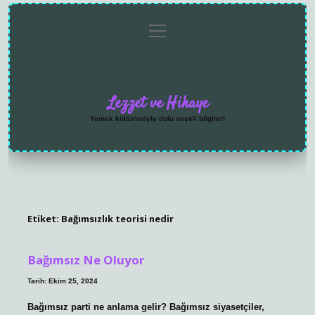
menüyü
Anasayfa
Gizlilik
Yasal
Hakkımızda
aç
Politikası
Uyarı
Lezzet ve Hikaye
Yemek kültürleriyle dolu neşeli bilgiler!
Etiket:
Bağımsızlık teorisi nedir
Bağımsız Ne Oluyor
Tarih: Ekim 25, 2024
Bağımsız parti ne anlama gelir? Bağımsız siyasetçiler,