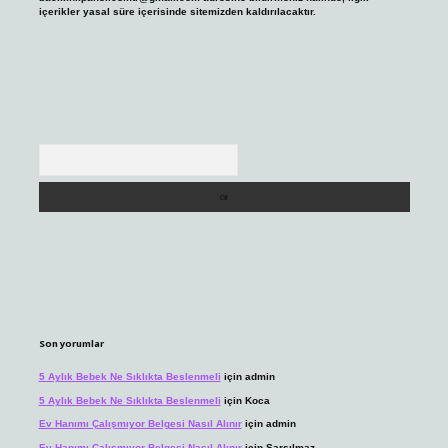
içerikler yasal süre içerisinde sitemizden kaldırılacaktır.
Arama
Son yorumlar
5 Aylık Bebek Ne Sıklıkta Beslenmeli
için
admin
5 Aylık Bebek Ne Sıklıkta Beslenmeli
için
Koca
Ev Hanımı Çalışmıyor Belgesi Nasıl Alınır
için
admin
Ev Hanımı Çalışmıyor Belgesi Nasıl Alınır
için
Sarsılmaz