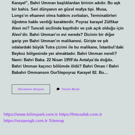
Karayel”, Bahri Umman başlıklardan birinin adıdır. Bu aşk
bir bahis. Seri dünyanın en güzel mafya tipi. Musa,
Longs’ın efsanevi olma hakkını zorbaları, Terminatörleri
öğretme hakkı verdiği karakterdir. Poyraz karayel Zülfikar
Alevi mi? Tunceli sicilinde kayıtlıdır ve çok açık olduğu için
Alevi’dir. Bahri Umman’ın evi nerede? Dizinin bir diğer
garip yer Bahri Umman’ın malikanesi. Girişte ve şık
odalardaki büyük Tutra çizimi ile bu malikane, İstanbul’daki
Beykoz bölgesinde yer almaktadır. Bahri Umman nereli?
Nami: Bahri Baba. 22 Nisan 1959’da Antalya’da doğdu.
Bahri Umman kaçıncı bölümde öldü? Bahri Oman / Bahri
Babahri Ommanson OurStepoyraz Karayel 82. Bu…
Bahri
Devamını okuyun
Yorum Bırak
Umman
Ne
Iş
Yapar
https://www.bilimpark.com.tr
https://fotosafak.com.tr
https://essaosgb.com.tr
Sitemap