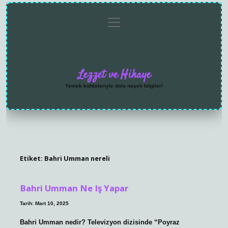
menüyü
Anasayfa
Gizlilik
Yasal
Hakkımızda
aç
Politikası
Uyarı
Lezzet ve Hikaye
Yemek kültürleriyle dolu neşeli bilgiler!
Etiket:
Bahri Umman nereli
Bahri Umman Ne Iş Yapar
Tarih: Mart 10, 2025
Bahri Umman nedir? Televizyon dizisinde “Poyraz