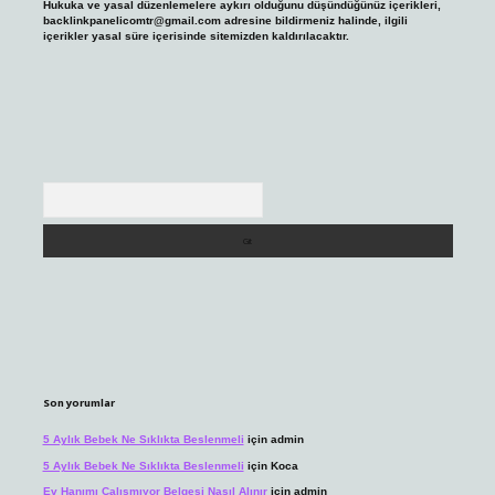
Hukuka ve yasal düzenlemelere aykırı olduğunu düşündüğünüz içerikleri,
backlinkpanelicomtr@gmail.com
adresine bildirmeniz halinde, ilgili
içerikler yasal süre içerisinde sitemizden kaldırılacaktır.
Arama
Son yorumlar
5 Aylık Bebek Ne Sıklıkta Beslenmeli
için
admin
5 Aylık Bebek Ne Sıklıkta Beslenmeli
için
Koca
Ev Hanımı Çalışmıyor Belgesi Nasıl Alınır
için
admin