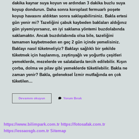
dakika kaynar suya koyun ve ardından 3 dakika buzlu suya
koyup dondurun. Daha sonra koroplast fermuarlı poşete
koyup havasını aldıktan sonra saklayabilirsiniz. Bakla ertesi
gün yenir mi? Tazeliğini çabuk kaybeden baklaları aldığınız
gün yiyemiyorsanız, en iyi saklama yöntemi buzdolabında
saklamaktır. Ancak buzdolabında olsa bile, tazeliğini
tamamen kaybetmeden en geç 2 gün içinde yemelisiniz.
Baklayı nasıl tüketmeliyiz? Baklayı sağlıklı bir şekilde
tüketmek için haşlanmış, zeytinyağlı ve yoğurtlu çeşitleri
yemeklerde, mezelerde ve salatalarda tercih edilebilir. Kışın
çorba, dolma ve pilav gibi yemeklerde tüketilebilir. Bakla ne
zaman yenir? Bakla, geleneksel İzmir mutfağında en çok
tüketilen…
Bakla
Devamını okuyun
Yorum Bırak
Yemeği
Sıcak
Mı
Yenir
Soğuk
https://www.bilimpark.com.tr
https://fotosafak.com.tr
Mu
https://essaosgb.com.tr
Sitemap