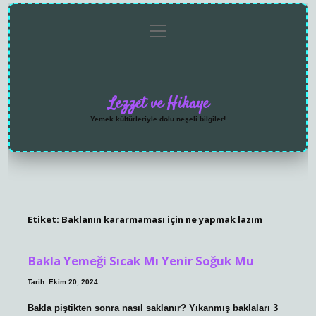
menüyü
Anasayfa
Gizlilik
Yasal
Hakkımızda
aç
Politikası
Uyarı
Lezzet ve Hikaye
Yemek kültürleriyle dolu neşeli bilgiler!
Etiket:
Baklanın kararmaması için ne yapmak lazım
Bakla Yemeği Sıcak Mı Yenir Soğuk Mu
Tarih: Ekim 20, 2024
Bakla piştikten sonra nasıl saklanır? Yıkanmış baklaları 3