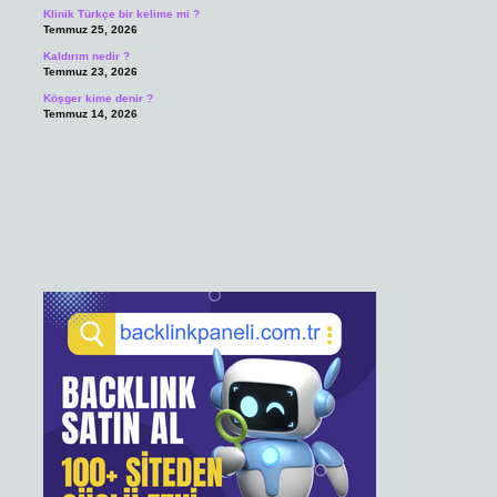
Klinik Türkçe bir kelime mi ?
Temmuz 25, 2026
Kaldırım nedir ?
Temmuz 23, 2026
Köşger kime denir ?
Temmuz 14, 2026