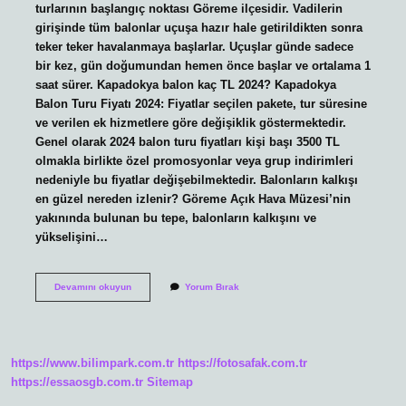
turlarının başlangıç ​​noktası Göreme ilçesidir. Vadilerin
girişinde tüm balonlar uçuşa hazır hale getirildikten sonra
teker teker havalanmaya başlarlar. Uçuşlar günde sadece
bir kez, gün doğumundan hemen önce başlar ve ortalama 1
saat sürer. Kapadokya balon kaç TL 2024? Kapadokya
Balon Turu Fiyatı 2024: Fiyatlar seçilen pakete, tur süresine
ve verilen ek hizmetlere göre değişiklik göstermektedir.
Genel olarak 2024 balon turu fiyatları kişi başı 3500 TL
olmakla birlikte özel promosyonlar veya grup indirimleri
nedeniyle bu fiyatlar değişebilmektedir. Balonların kalkışı
en güzel nereden izlenir? Göreme Açık Hava Müzesi’nin
yakınında bulunan bu tepe, balonların kalkışını ve
yükselişini…
Kapadokya
Devamını okuyun
Yorum Bırak
Balon
Turları
Nerede
Yapılıyor
https://www.bilimpark.com.tr
https://fotosafak.com.tr
https://essaosgb.com.tr
Sitemap