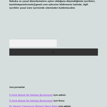
Hukuka ve yasal düzenlemelere aykırı olduğunu düşündüğünüz içerikleri,
backlinkpanelicomtr@gmail.com
adresine bildirmeniz halinde, ilgili
içerikler yasal süre içerisinde sitemizden kaldırılacaktır.
Arama
Son yorumlar
5 Aylık Bebek Ne Sıklıkta Beslenmeli
için
admin
5 Aylık Bebek Ne Sıklıkta Beslenmeli
için
Koca
Ev Hanımı Çalışmıyor Belgesi Nasıl Alınır
için
admin