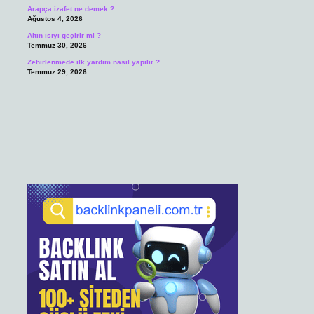
Arapça izafet ne demek ?
Ağustos 4, 2026
Altın ısıyı geçirir mi ?
Temmuz 30, 2026
Zehirlenmede ilk yardım nasıl yapılır ?
Temmuz 29, 2026