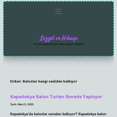
menüyü
Anasayfa
Gizlilik
Yasal
Hakkımızda
aç
Politikası
Uyarı
Lezzet ve Hikaye
Yemek kültürleriyle dolu neşeli bilgiler!
Etiket:
Balonlar hangi vadiden kalkıyor
Kapadokya Balon Turları Nerede Yapılıyor
Tarih: Mart 5, 2025
Kapadokya’da balonlar nereden kalkıyor? Kapadokya balon