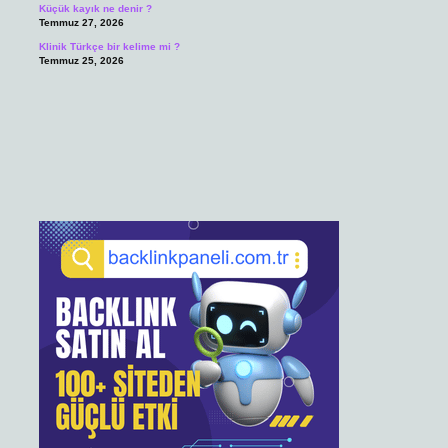
Küçük kayık ne denir ?
Temmuz 27, 2026
Klinik Türkçe bir kelime mi ?
Temmuz 25, 2026