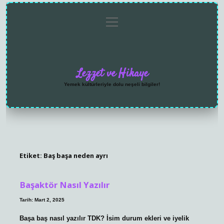
menüyü
Anasayfa
Gizlilik
Yasal
Hakkımızda
aç
Politikası
Uyarı
Lezzet ve Hikaye
Yemek kültürleriyle dolu neşeli bilgiler!
Etiket:
Baş başa neden ayrı
Başaktör Nasıl Yazılır
Tarih: Mart 2, 2025
Başa baş nasıl yazılır TDK? İsim durum ekleri ve iyelik