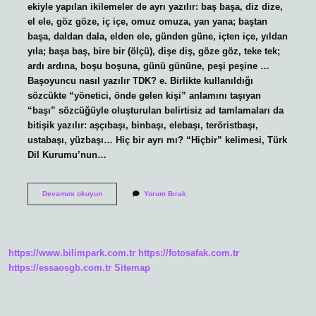
ekiyle yapılan ikilemeler de ayrı yazılır: baş başa, diz dize,
el ele, göz göze, iç içe, omuz omuza, yan yana; baştan
başa, daldan dala, elden ele, günden güne, içten içe, yıldan
yıla; başa baş, bire bir (ölçü), dişe diş, göze göz, teke tek;
ardı ardına, boşu boşuna, günü gününe, peşi peşine …
Başoyuncu nasıl yazılır TDK? e. Birlikte kullanıldığı
sözcükte “yönetici, önde gelen kişi” anlamını taşıyan
“başı” sözcüğüyle oluşturulan belirtisiz ad tamlamaları da
bitişik yazılır: aşçıbaşı, binbaşı, elebaşı, teröristbaşı,
ustabaşı, yüzbaşı… Hiç bir ayrı mı? “Hiçbir” kelimesi, Türk
Dil Kurumu’nun…
Başaktör
Devamını okuyun
Yorum Bırak
Nasıl
Yazılır
https://www.bilimpark.com.tr
https://fotosafak.com.tr
https://essaosgb.com.tr
Sitemap