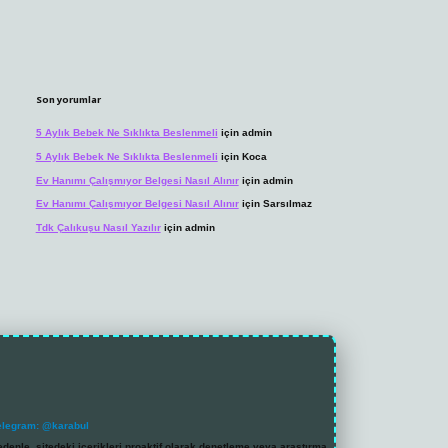
Son yorumlar
5 Aylık Bebek Ne Sıklıkta Beslenmeli
için
admin
5 Aylık Bebek Ne Sıklıkta Beslenmeli
için
Koca
Ev Hanımı Çalışmıyor Belgesi Nasıl Alınır
için
admin
Ev Hanımı Çalışmıyor Belgesi Nasıl Alınır
için
Sarsılmaz
Tdk Çalıkuşu Nasıl Yazılır
için
admin
elegram: @karabul
denle, sitedeki içerikleri proaktif olarak denetleme veya araştırma