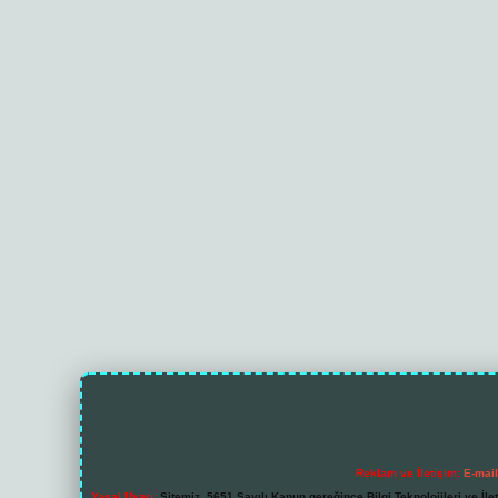
Reklam ve İletişim:
E-mai
Yasal Uyarı:
Sitemiz, 5651 Sayılı Kanun gereğince Bilgi Teknolojileri ve İl