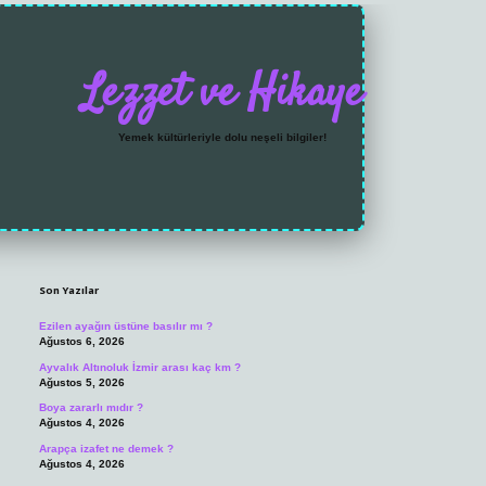
Lezzet ve Hikaye
Yemek kültürleriyle dolu neşeli bilgiler!
Sidebar
https://grandoperabet
Son Yazılar
Ezilen ayağın üstüne basılır mı ?
Ağustos 6, 2026
Ayvalık Altınoluk İzmir arası kaç km ?
Ağustos 5, 2026
Boya zararlı mıdır ?
Ağustos 4, 2026
Arapça izafet ne demek ?
Ağustos 4, 2026