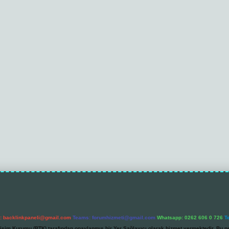
l:
backlinkpaneli@gmail.com
Teams:
forumhizmeti@gmail.com
Whatsapp: 0262 606 0 726
T
etişim Kurumu (BTK) tarafından onaylanmış bir Yer Sağlayıcı olarak hizmet vermektedir. Bu ne