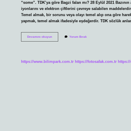
“some”. TDK’ya göre Bagzi falan mı? 28 Eylül 2021 Bazının a
iyonlarını ve elektron çiftlerini çevreye salabilen maddelerdi
Temel almak, bir sorunu veya olayı temel alıp ona göre har
yapmak, temel almak ifadesiyle eşdeğerdir. TDK sözlük anl
Bazısı
Devamını okuyun
Yorum Bırak
Ne
Demek
https://www.bilimpark.com.tr
https://fotosafak.com.tr
https:/