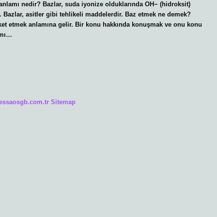
nlamı nedir? Bazlar, suda iyonize olduklarında OH− (hidroksit)
r. Bazlar, asitler gibi tehlikeli maddelerdir. Baz etmek ne demek?
eket etmek anlamına gelir. Bir konu hakkında konuşmak ve onu konu
amı…
/essaosgb.com.tr
Sitemap