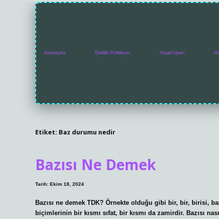
Anasayfa
Gizlilik Politikası
Yasal Uyarı
H
Etiket:
Baz durumu nedir
Bazısı Ne Demek
Tarih: Ekim 18, 2024
Bazısı ne demek TDK? Örnekte olduğu gibi bir, bir, birisi, b
biçimlerinin bir kısmı sıfat, bir kısmı da zamirdir. Bazısı n