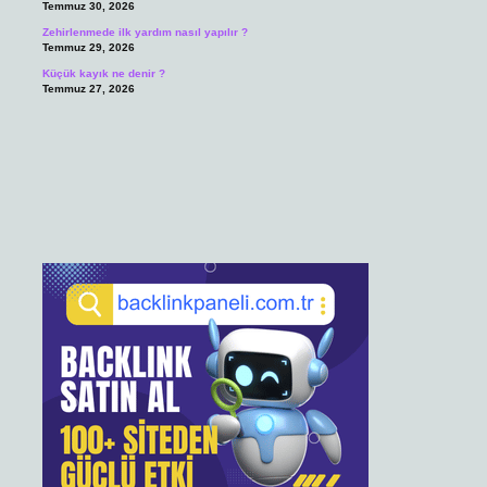
Temmuz 30, 2026
Zehirlenmede ilk yardım nasıl yapılır ?
Temmuz 29, 2026
Küçük kayık ne denir ?
Temmuz 27, 2026