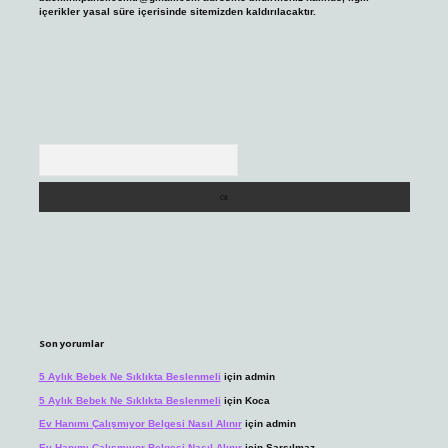
içerikler yasal süre içerisinde sitemizden kaldırılacaktır.
Arama
Son yorumlar
5 Aylık Bebek Ne Sıklıkta Beslenmeli
için
admin
5 Aylık Bebek Ne Sıklıkta Beslenmeli
için
Koca
Ev Hanımı Çalışmıyor Belgesi Nasıl Alınır
için
admin
Ev Hanımı Çalışmıyor Belgesi Nasıl Alınır
için
Sarsılmaz