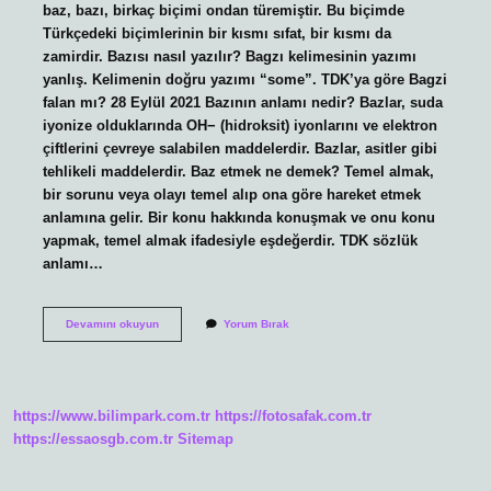
baz, bazı, birkaç biçimi ondan türemiştir. Bu biçimde
Türkçedeki biçimlerinin bir kısmı sıfat, bir kısmı da
zamirdir. Bazısı nasıl yazılır? Bagzı kelimesinin yazımı
yanlış. Kelimenin doğru yazımı “some”. TDK’ya göre Bagzi
falan mı? 28 Eylül 2021 Bazının anlamı nedir? Bazlar, suda
iyonize olduklarında OH− (hidroksit) iyonlarını ve elektron
çiftlerini çevreye salabilen maddelerdir. Bazlar, asitler gibi
tehlikeli maddelerdir. Baz etmek ne demek? Temel almak,
bir sorunu veya olayı temel alıp ona göre hareket etmek
anlamına gelir. Bir konu hakkında konuşmak ve onu konu
yapmak, temel almak ifadesiyle eşdeğerdir. TDK sözlük
anlamı…
Bazısı
Devamını okuyun
Yorum Bırak
Ne
Demek
https://www.bilimpark.com.tr
https://fotosafak.com.tr
https://essaosgb.com.tr
Sitemap