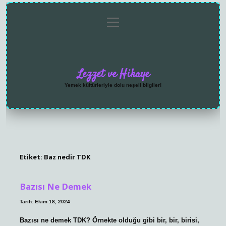
menüyü
Anasayfa
Gizlilik
Yasal
Hakkımızda
aç
Politikası
Uyarı
Lezzet ve Hikaye
Yemek kültürleriyle dolu neşeli bilgiler!
Etiket:
Baz nedir TDK
Bazısı Ne Demek
Tarih: Ekim 18, 2024
Bazısı ne demek TDK? Örnekte olduğu gibi bir, bir, birisi,