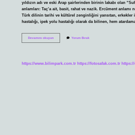
yıldızın adı ve eski Arap şairlerinden birinin lakabı olan “Su
anlamları: Taç’a ait, basit, rahat ve nazik. Ercüment anlamı ne
Türk dilinin tarihi ve kültürel zenginliğini yansıtan, erkekle
hastalığı, ipek yolu hastalığı olarak da bilinen, hem atarda
Behzat
Devamını okuyun
Yorum Bırak
Ne
Demek
Anlami
https://www.bilimpark.com.tr
https://fotosafak.com.tr
https:/