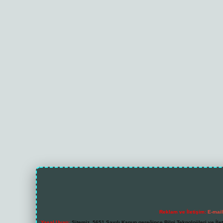
Reklam ve İletişim:
E-mai
Yasal Uyarı:
Sitemiz, 5651 Sayılı Kanun gereğince Bilgi Teknolojileri ve İl