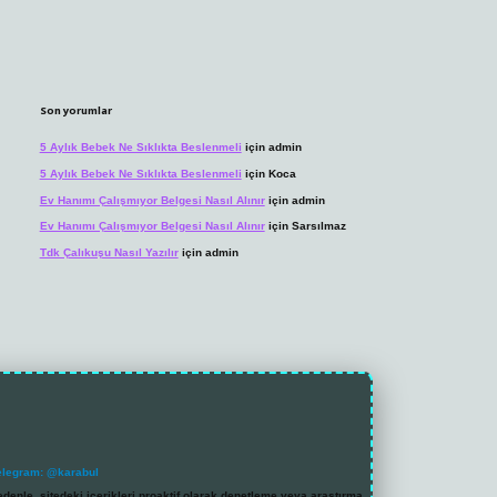
Son yorumlar
5 Aylık Bebek Ne Sıklıkta Beslenmeli
için
admin
5 Aylık Bebek Ne Sıklıkta Beslenmeli
için
Koca
Ev Hanımı Çalışmıyor Belgesi Nasıl Alınır
için
admin
Ev Hanımı Çalışmıyor Belgesi Nasıl Alınır
için
Sarsılmaz
Tdk Çalıkuşu Nasıl Yazılır
için
admin
elegram: @karabul
denle, sitedeki içerikleri proaktif olarak denetleme veya araştırma