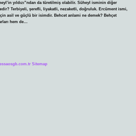
heyl’in yıldızı”ndan da türetilmiş olabilir. Süheyl isminin diğer
dir? Terbiyeli, şerefli, liyakatli, nezaketli, doğruluk. Ercüment ismi,
r için asil ve güçlü bir isimdir. Behcet anlami ne demek? Behçet
marları hem de…
/essaosgb.com.tr
Sitemap