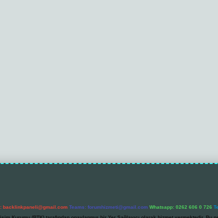
l:
backlinkpaneli@gmail.com
Teams:
forumhizmeti@gmail.com
Whatsapp: 0262 606 0 726
T
etişim Kurumu (BTK) tarafından onaylanmış bir Yer Sağlayıcı olarak hizmet vermektedir. Bu ne