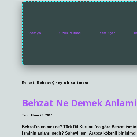
Anasayfa
Gizlilik Politikası
Yasal Uyarı
H
Etiket:
Behzat Ç neyin kısaltması
Behzat Ne Demek Anlami
Tarih: Ekim 26, 2024
Behzat’ın anlamı ne? Türk Dil Kurumu’na göre Behzat ismini
isminin anlamı nedir? Suheyl ismi Arapça kökenli bir isimdir 