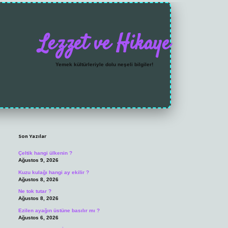
Lezzet ve Hikaye
Yemek kültürleriyle dolu neşeli bilgiler!
Sidebar
https://grandoperabet
Son Yazılar
Çeltik hangi ülkenin ?
Ağustos 9, 2026
Kuzu kulağı hangi ay ekilir ?
Ağustos 8, 2026
Ne tok tutar ?
Ağustos 8, 2026
Ezilen ayağın üstüne basılır mı ?
Ağustos 6, 2026