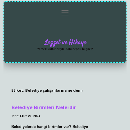
menüyü
Anasayfa
Gizlilik
Yasal
Hakkımızda
aç
Politikası
Uyarı
Lezzet ve Hikaye
Yemek kültürleriyle dolu neşeli bilgiler!
Etiket:
Belediye çalışanlarına ne denir
Belediye Birimleri Nelerdir
Tarih: Ekim 20, 2024
Belediyelerde hangi birimler var? Belediye