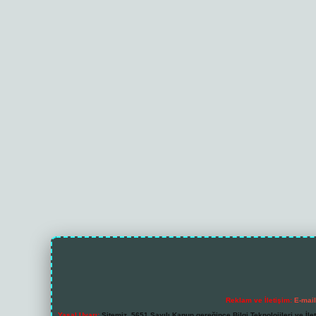
Reklam ve İletişim:
E-mai
Yasal Uyarı:
Sitemiz, 5651 Sayılı Kanun gereğince Bilgi Teknolojileri ve İl