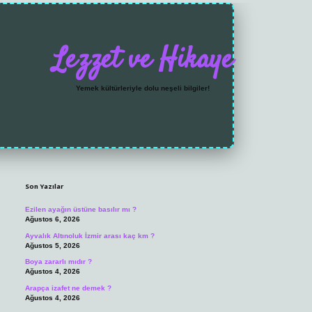
Lezzet ve Hikaye
Yemek kültürleriyle dolu neşeli bilgiler!
Sidebar
https://grandoperabet
Son Yazılar
Ezilen ayağın üstüne basılır mı ?
Ağustos 6, 2026
Ayvalık Altınoluk İzmir arası kaç km ?
Ağustos 5, 2026
Boya zararlı mıdır ?
Ağustos 4, 2026
Arapça izafet ne demek ?
Ağustos 4, 2026