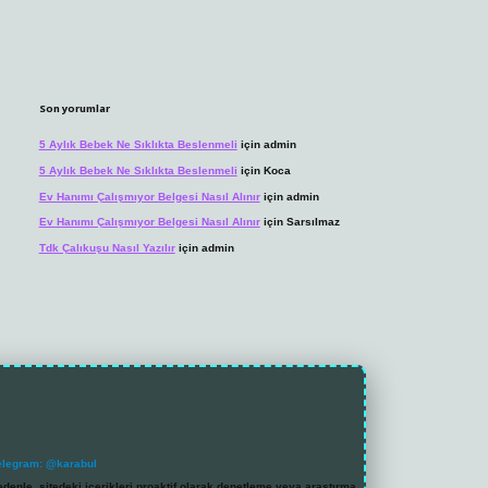
Son yorumlar
5 Aylık Bebek Ne Sıklıkta Beslenmeli
için
admin
5 Aylık Bebek Ne Sıklıkta Beslenmeli
için
Koca
Ev Hanımı Çalışmıyor Belgesi Nasıl Alınır
için
admin
Ev Hanımı Çalışmıyor Belgesi Nasıl Alınır
için
Sarsılmaz
Tdk Çalıkuşu Nasıl Yazılır
için
admin
elegram: @karabul
denle, sitedeki içerikleri proaktif olarak denetleme veya araştırma