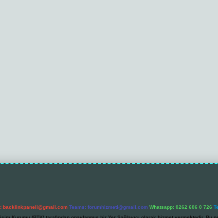
l:
backlinkpaneli@gmail.com
Teams:
forumhizmeti@gmail.com
Whatsapp: 0262 606 0 726
T
etişim Kurumu (BTK) tarafından onaylanmış bir Yer Sağlayıcı olarak hizmet vermektedir. Bu ne