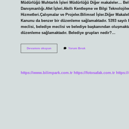
Müdürlüğü Muhtarlık İşleri Müdürlüğü Diğer makaleler… Bele
Danışmanlığı.Afet İşleri.Akıllı Kentleşme ve Bilgi Teknolojil
Hizmetleri.Çalışmalar ve Projeler.Bilimsel İşler.Diğer Makal
Kanunu da benzer bir düzenleme sağlamaktadır. 5393 sayılı K
meclisi, belediye meclisi ve belediye başkanından oluşmakta
düzenleme sağlamaktadır. Belediye grupları nedir?…
Belediye
Devamını okuyun
Yorum Bırak
Birimleri
Nelerdir
https://www.bilimpark.com.tr
https://fotosafak.com.tr
https:/