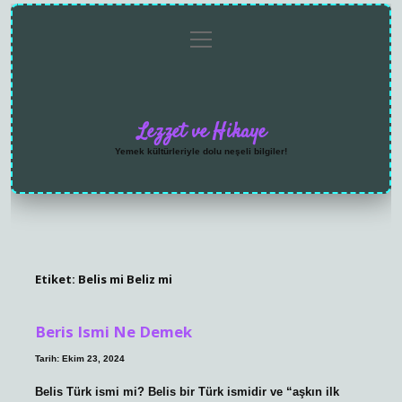
menüyü
Anasayfa
Gizlilik
Yasal
Hakkımızda
aç
Politikası
Uyarı
Lezzet ve Hikaye
Yemek kültürleriyle dolu neşeli bilgiler!
Etiket:
Belis mi Beliz mi
Beris Ismi Ne Demek
Tarih: Ekim 23, 2024
Belis Türk ismi mi? Belis bir Türk ismidir ve “aşkın ilk