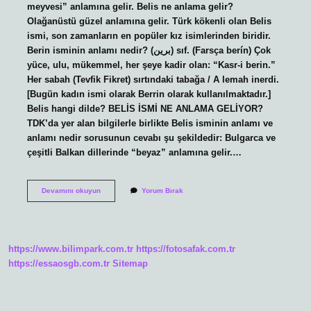
meyvesi” anlamına gelir. Belis ne anlama gelir?
Olağanüstü güzel anlamına gelir. Türk kökenli olan Belis
ismi, son zamanların en popüler kız isimlerinden biridir.
Berin isminin anlamı nedir? (ﺑﺮﻳﻦ) sıf. (Farsça berín) Çok
yüce, ulu, mükemmel, her şeye kadir olan: “Kasr-i berin.”
Her sabah (Tevfik Fikret) sırtındaki tabağa / A lemah inerdi.
[Bugün kadın ismi olarak Berrin olarak kullanılmaktadır.]
Belis hangi dilde? BELİS İSMİ NE ANLAMA GELİYOR?
TDK’da yer alan bilgilerle birlikte Belis isminin anlamı ve
anlamı nedir sorusunun cevabı şu şekildedir: Bulgarca ve
çeşitli Balkan dillerinde “beyaz” anlamına gelir.…
Beris
Devamını okuyun
Yorum Bırak
Ismi
Ne
Demek
https://www.bilimpark.com.tr
https://fotosafak.com.tr
https://essaosgb.com.tr
Sitemap