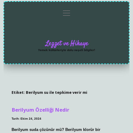
menüyü
Anasayfa
Gizlilik
Yasal
Hakkımızda
aç
Politikası
Uyarı
Lezzet ve Hikaye
Yemek kültürleriyle dolu neşeli bilgiler!
Etiket:
Berilyum su ile tepkime verir mi
Berilyum Özelliği Nedir
Tarih: Ekim 24, 2024
Berilyum suda çözünür mü? Berilyum klorür bir