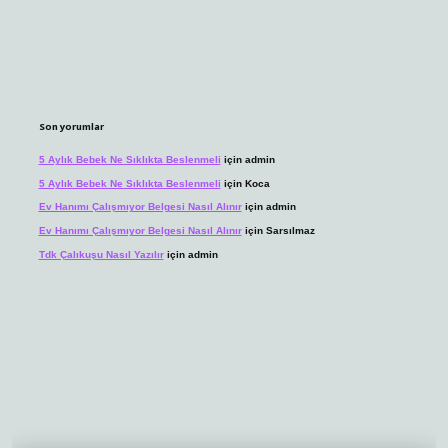
Son yorumlar
5 Aylık Bebek Ne Sıklıkta Beslenmeli
için
admin
5 Aylık Bebek Ne Sıklıkta Beslenmeli
için
Koca
Ev Hanımı Çalışmıyor Belgesi Nasıl Alınır
için
admin
Ev Hanımı Çalışmıyor Belgesi Nasıl Alınır
için
Sarsılmaz
Tdk Çalıkuşu Nasıl Yazılır
için
admin
randoperabet.net/