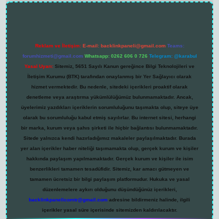
Reklam ve İletişim:
E-mail:
backlinkpaneli@gmail.com
Teams:
forumhizmeti@gmail.com
Whatsapp: 0262 606 0 726
Telegram: @karabul
Yasal Uyarı:
Sitemiz, 5651 Sayılı Kanun gereğince Bilgi Teknolojileri ve
İletişim Kurumu (BTK) tarafından onaylanmış bir Yer Sağlayıcı olarak
hizmet vermektedir. Bu nedenle, sitedeki içerikleri proaktif olarak
denetleme veya araştırma yükümlülüğümüz bulunmamaktadır. Ancak,
üyelerimiz yazdıkları içeriklerin sorumluluğunu taşımakta olup, siteye üye
olarak bu sorumluluğu kabul etmiş sayılırlar. Bu internet sitesi, herhangi
bir marka, kurum veya şahıs şirketi ile hiçbir bağlantısı bulunmamaktadır.
Sitede yalnızca kendi hazırladığımız makaleler paylaşılmaktadır. Burada
yer alan içerikler haber niteliği taşımamakta olup, gerçek kurum ve kişiler
hakkında paylaşım yapılmamaktadır. Gerçek kurum ve kişiler ile isim
benzerlikleri tamamen tesadüfidir. Sitemiz, kar amacı gütmeyen ve
tamamen ücretsiz bir bilgi paylaşım platformudur. Hukuka ve yasal
düzenlemelere aykırı olduğunu düşündüğünüz içerikleri,
backlinkpanelicomtr@gmail.com
adresine bildirmeniz halinde, ilgili
içerikler yasal süre içerisinde sitemizden kaldırılacaktır.