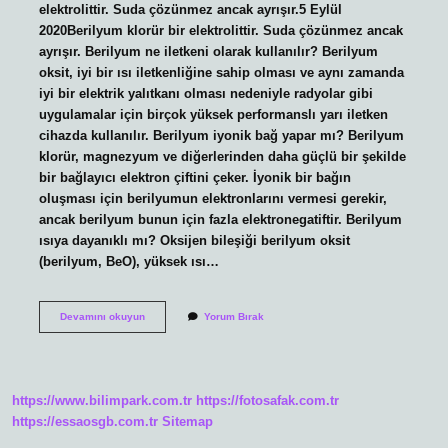
elektrolittir. Suda çözünmez ancak ayrışır.5 Eylül
2020Berilyum klorür bir elektrolittir. Suda çözünmez ancak
ayrışır. Berilyum ne iletkeni olarak kullanılır? Berilyum
oksit, iyi bir ısı iletkenliğine sahip olması ve aynı zamanda
iyi bir elektrik yalıtkanı olması nedeniyle radyolar gibi
uygulamalar için birçok yüksek performanslı yarı iletken
cihazda kullanılır. Berilyum iyonik bağ yapar mı? Berilyum
klorür, magnezyum ve diğerlerinden daha güçlü bir şekilde
bir bağlayıcı elektron çiftini çeker. İyonik bir bağın
oluşması için berilyumun elektronlarını vermesi gerekir,
ancak berilyum bunun için fazla elektronegatiftir. Berilyum
ısıya dayanıklı mı? Oksijen bileşiği berilyum oksit
(berilyum, BeO), yüksek ısı…
Berilyum
Devamını okuyun
Yorum Bırak
Özelliği
Nedir
https://www.bilimpark.com.tr
https://fotosafak.com.tr
https://essaosgb.com.tr
Sitemap