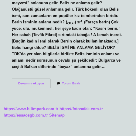
meyvesi” anlamına gelir. Belis ne anlama gelir?
Olağanüstü güzel anlamına gelir. Türk kökenli olan Belis
ismi, son zamanların en popüler kız isimlerinden biridir.
Berin isminin anlamı nedir? (ﺑﺮﻳﻦ) sıf. (Farsça berín) Çok
yüce, ulu, mükemmel, her şeye kadir olan: “Kasr-i berin.”
Her sabah (Tevfik Fikret) sırtındaki tabağa / A lemah inerdi.
[Bugün kadın ismi olarak Berrin olarak kullanılmaktadır.]
Belis hangi dilde? BELİS İSMİ NE ANLAMA GELİYOR?
TDK’da yer alan bilgilerle birlikte Belis isminin anlamı ve
anlamı nedir sorusunun cevabı şu şekildedir: Bulgarca ve
çeşitli Balkan dillerinde “beyaz” anlamına gelir.…
Beris
Devamını okuyun
Yorum Bırak
Ismi
Ne
Demek
https://www.bilimpark.com.tr
https://fotosafak.com.tr
https://essaosgb.com.tr
Sitemap