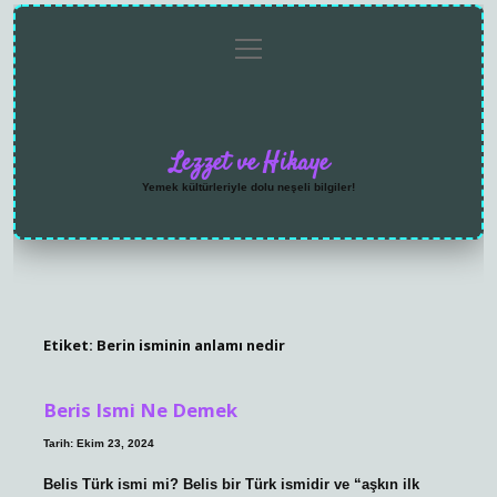
menüyü
Anasayfa
Gizlilik
Yasal
Hakkımızda
aç
Politikası
Uyarı
Lezzet ve Hikaye
Yemek kültürleriyle dolu neşeli bilgiler!
Etiket:
Berin isminin anlamı nedir
Beris Ismi Ne Demek
Tarih: Ekim 23, 2024
Belis Türk ismi mi? Belis bir Türk ismidir ve “aşkın ilk