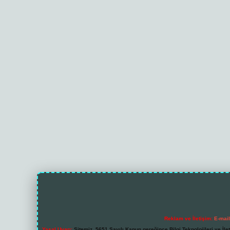
Reklam ve İletişim:
E-mai
Yasal Uyarı:
Sitemiz, 5651 Sayılı Kanun gereğince Bilgi Teknolojileri ve İl