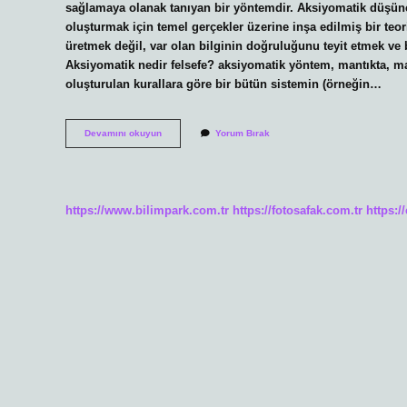
sağlamaya olanak tanıyan bir yöntemdir. Aksiyomatik düşün
oluşturmak için temel gerçekler üzerine inşa edilmiş bir teo
üretmek değil, var olan bilginin doğruluğunu teyit etmek ve 
Aksiyomatik nedir felsefe? aksiyomatik yöntem, mantıkta, man
oluşturulan kurallara göre bir bütün sistemin (örneğin…
Aksiyomatik
Devamını okuyun
Yorum Bırak
Bilim
Nedir
https://www.bilimpark.com.tr
https://fotosafak.com.tr
https:/