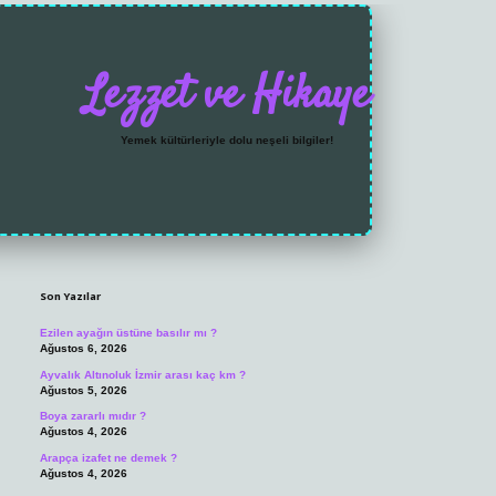
Lezzet ve Hikaye
Yemek kültürleriyle dolu neşeli bilgiler!
Sidebar
https://grandoperabet.
Son Yazılar
Ezilen ayağın üstüne basılır mı ?
Ağustos 6, 2026
Ayvalık Altınoluk İzmir arası kaç km ?
Ağustos 5, 2026
Boya zararlı mıdır ?
Ağustos 4, 2026
Arapça izafet ne demek ?
Ağustos 4, 2026