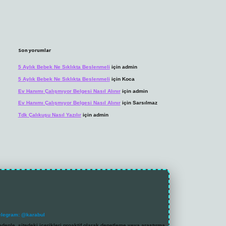
Son yorumlar
5 Aylık Bebek Ne Sıklıkta Beslenmeli
için
admin
5 Aylık Bebek Ne Sıklıkta Beslenmeli
için
Koca
Ev Hanımı Çalışmıyor Belgesi Nasıl Alınır
için
admin
Ev Hanımı Çalışmıyor Belgesi Nasıl Alınır
için
Sarsılmaz
Tdk Çalıkuşu Nasıl Yazılır
için
admin
elegram: @karabul
denle, sitedeki içerikleri proaktif olarak denetleme veya araştırma