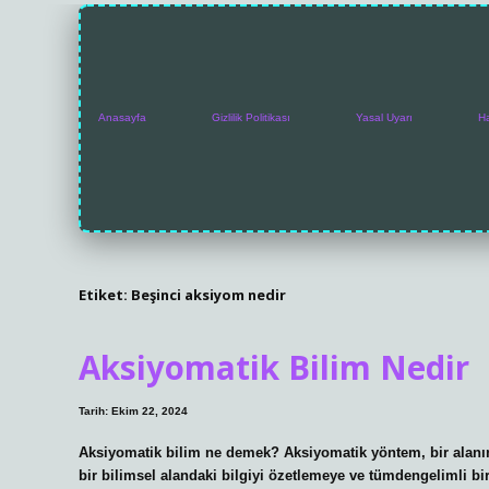
Anasayfa
Gizlilik Politikası
Yasal Uyarı
H
Etiket:
Beşinci aksiyom nedir
Aksiyomatik Bilim Nedir
Tarih: Ekim 22, 2024
Aksiyomatik bilim ne demek? Aksiyomatik yöntem, bir alanın
bir bilimsel alandaki bilgiyi özetlemeye ve tümdengelimli bi