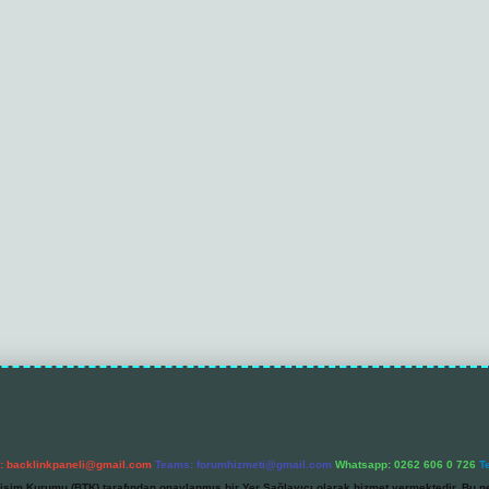
l:
backlinkpaneli@gmail.com
Teams:
forumhizmeti@gmail.com
Whatsapp: 0262 606 0 726
T
etişim Kurumu (BTK) tarafından onaylanmış bir Yer Sağlayıcı olarak hizmet vermektedir. Bu ne