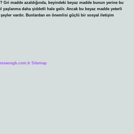
lur? Gri madde azaldığında, beyindeki beyaz madde bunun yerine bu
sel yaşlanma daha şiddetli hale gelir. Ancak bu beyaz madde yeterli
şeyler vardır. Bunlardan en önemlisi güçlü bir sosyal iletişim
/essaosgb.com.tr
Sitemap