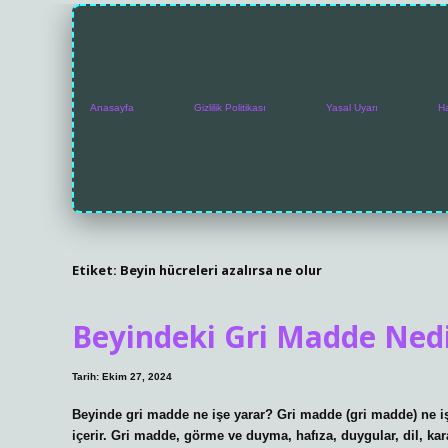
Anasayfa
Gizlilik Politikası
Yasal Uyarı
H
Etiket:
Beyin hücreleri azalırsa ne olur
Beyindeki Gri Madde Nedi
Tarih: Ekim 27, 2024
Beyinde gri madde ne işe yarar? Gri madde (gri madde) ne 
içerir. Gri madde, görme ve duyma, hafıza, duygular, dil, kar