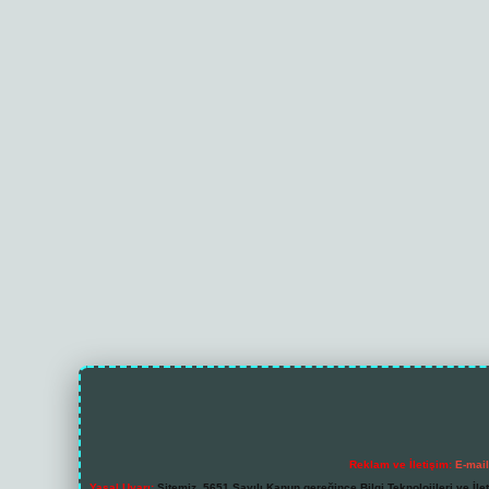
Reklam ve İletişim:
E-mai
Yasal Uyarı:
Sitemiz, 5651 Sayılı Kanun gereğince Bilgi Teknolojileri ve İl