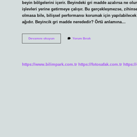
beyin bölgelerini içerir. Beyindeki gri madde azalırsa ne o
işlevleri yerine getirmeye çalışır. Bu gerçekleşmezse, zihin
olmasa bile, bilişsel performansı korumak için yapılabilecek 
ağıdır. Beyincik gri madde nerededir? Örtü anlamına…
Beyindeki
Devamını okuyun
Yorum Bırak
Gri
Madde
Nedir
Ne
Işe
https://www.bilimpark.com.tr
https://fotosafak.com.tr
https:/
Yarar