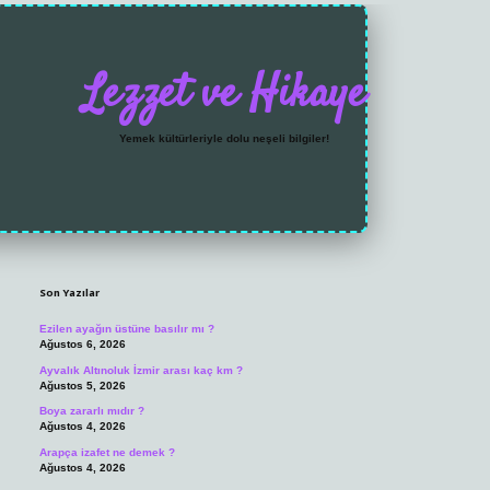
Lezzet ve Hikaye
Yemek kültürleriyle dolu neşeli bilgiler!
Sidebar
https://grandoperabet.
Son Yazılar
Ezilen ayağın üstüne basılır mı ?
Ağustos 6, 2026
Ayvalık Altınoluk İzmir arası kaç km ?
Ağustos 5, 2026
Boya zararlı mıdır ?
Ağustos 4, 2026
Arapça izafet ne demek ?
Ağustos 4, 2026