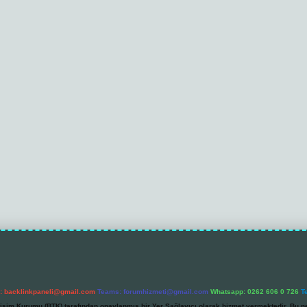
l:
backlinkpaneli@gmail.com
Teams:
forumhizmeti@gmail.com
Whatsapp: 0262 606 0 726
T
etişim Kurumu (BTK) tarafından onaylanmış bir Yer Sağlayıcı olarak hizmet vermektedir. Bu ne