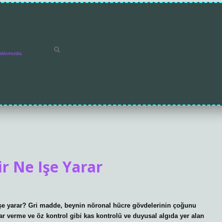
akkımızda
r Ne Işe Yarar
işe yarar? Gri madde, beynin nöronal hücre gövdelerinin çoğunu
ar verme ve öz kontrol gibi kas kontrolü ve duyusal algıda yer alan