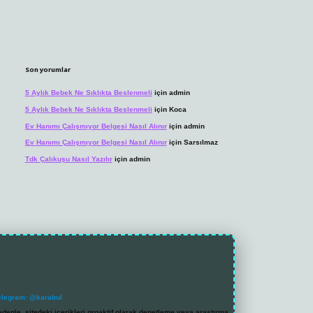
Son yorumlar
5 Aylık Bebek Ne Sıklıkta Beslenmeli
için
admin
5 Aylık Bebek Ne Sıklıkta Beslenmeli
için
Koca
Ev Hanımı Çalışmıyor Belgesi Nasıl Alınır
için
admin
Ev Hanımı Çalışmıyor Belgesi Nasıl Alınır
için
Sarsılmaz
Tdk Çalıkuşu Nasıl Yazılır
için
admin
elegram: @karabul
denle, sitedeki içerikleri proaktif olarak denetleme veya araştırma