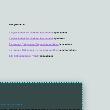
Son yorumlar
5 Aylık Bebek Ne Sıklıkta Beslenmeli
için
admin
5 Aylık Bebek Ne Sıklıkta Beslenmeli
için
Koca
Ev Hanımı Çalışmıyor Belgesi Nasıl Alınır
için
admin
Ev Hanımı Çalışmıyor Belgesi Nasıl Alınır
için
Sarsılmaz
Tdk Çalıkuşu Nasıl Yazılır
için
admin
elegram: @karabul
denle, sitedeki içerikleri proaktif olarak denetleme veya araştırma