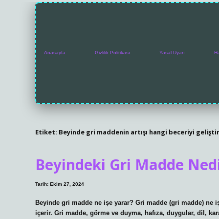
Anasayfa
Gizlilik Politikası
Yasal Uyarı
H
Etiket:
Beyinde gri maddenin artışı hangi beceriyi geliştir
Beyindeki Gri Madde Nedi
Tarih: Ekim 27, 2024
Beyinde gri madde ne işe yarar? Gri madde (gri madde) ne 
içerir. Gri madde, görme ve duyma, hafıza, duygular, dil, kar