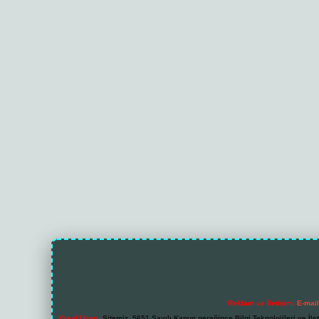
Reklam ve İletişim:
E-mai
Yasal Uyarı:
Sitemiz, 5651 Sayılı Kanun gereğince Bilgi Teknolojileri ve İl