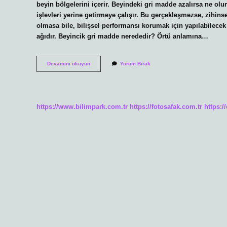
beyin bölgelerini içerir. Beyindeki gri madde azalırsa ne o
işlevleri yerine getirmeye çalışır. Bu gerçekleşmezse, zihin
olmasa bile, bilişsel performansı korumak için yapılabilecek 
ağıdır. Beyincik gri madde nerededir? Örtü anlamına…
Beyindeki
Devamını okuyun
Yorum Bırak
Gri
Madde
Nedir
Ne
Işe
https://www.bilimpark.com.tr
https://fotosafak.com.tr
https:/
Yarar