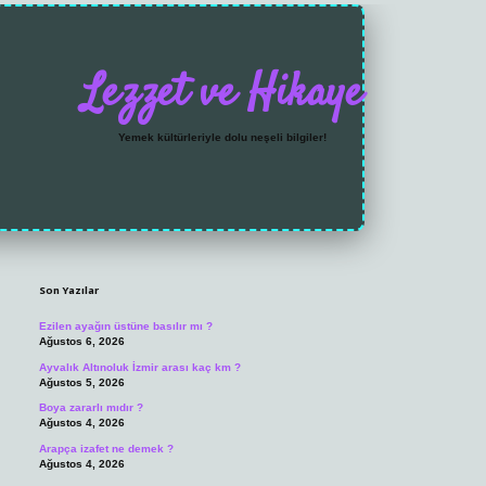
Lezzet ve Hikaye
Yemek kültürleriyle dolu neşeli bilgiler!
Sidebar
https://grandoperabet.
Son Yazılar
Ezilen ayağın üstüne basılır mı ?
Ağustos 6, 2026
Ayvalık Altınoluk İzmir arası kaç km ?
Ağustos 5, 2026
Boya zararlı mıdır ?
Ağustos 4, 2026
Arapça izafet ne demek ?
Ağustos 4, 2026