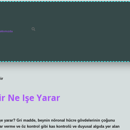
akkımızda
ir
r Ne Işe Yarar
işe yarar? Gri madde, beynin nöronal hücre gövdelerinin çoğunu
ar verme ve öz kontrol gibi kas kontrolü ve duyusal algıda yer alan