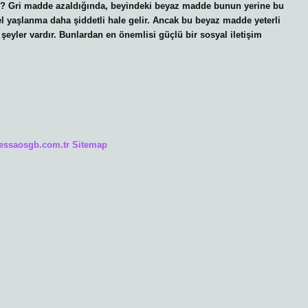
lur? Gri madde azaldığında, beyindeki beyaz madde bunun yerine bu
sel yaşlanma daha şiddetli hale gelir. Ancak bu beyaz madde yeterli
şeyler vardır. Bunlardan en önemlisi güçlü bir sosyal iletişim
/essaosgb.com.tr
Sitemap