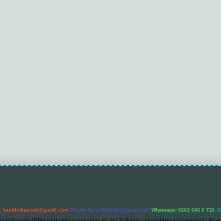
l:
backlinkpaneli@gmail.com
Teams:
forumhizmeti@gmail.com
Whatsapp: 0262 606 0 726
T
etişim Kurumu (BTK) tarafından onaylanmış bir Yer Sağlayıcı olarak hizmet vermektedir. Bu ne