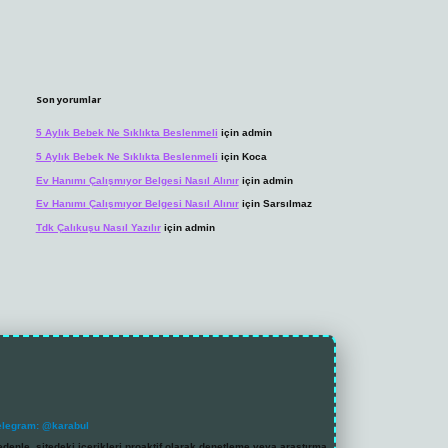
Son yorumlar
5 Aylık Bebek Ne Sıklıkta Beslenmeli
için
admin
5 Aylık Bebek Ne Sıklıkta Beslenmeli
için
Koca
Ev Hanımı Çalışmıyor Belgesi Nasıl Alınır
için
admin
Ev Hanımı Çalışmıyor Belgesi Nasıl Alınır
için
Sarsılmaz
Tdk Çalıkuşu Nasıl Yazılır
için
admin
elegram: @karabul
denle, sitedeki içerikleri proaktif olarak denetleme veya araştırma