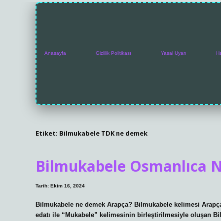
Anasayfa
Gizlilik Politikası
Yasal Uyarı
H
Etiket:
Bilmukabele TDK ne demek
Bilmukabele Osmanlıca 
Tarih: Ekim 16, 2024
Bilmukabele ne demek Arapça? Bilmukabele kelimesi Arapçad
edatı ile “Mukabele” kelimesinin birleştirilmesiyle oluşan 