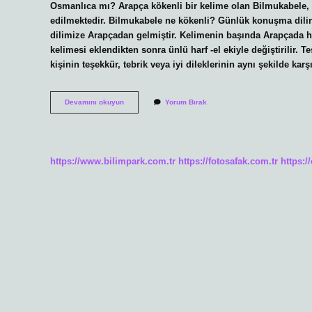
Osmanlıca mı? Arapça kökenli bir kelime olan Bilmukabele, 
edilmektedir. Bilmukabele ne kökenli? Günlük konuşma dilin
dilimize Arapçadan gelmiştir. Kelimenin başında Arapçada harf-i
kelimesi eklendikten sonra ünlü harf -el ekiyle değiştirilir
kişinin teşekkür, tebrik veya iyi dileklerinin aynı şekilde ka
Bilmukabele
Devamını okuyun
Yorum Bırak
Osmanlıca
Ne
Demek
https://www.bilimpark.com.tr
https://fotosafak.com.tr
https:/