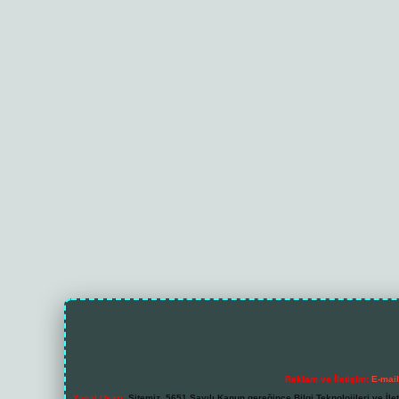
Reklam ve İletişim:
E-mai
Yasal Uyarı:
Sitemiz, 5651 Sayılı Kanun gereğince Bilgi Teknolojileri ve İl