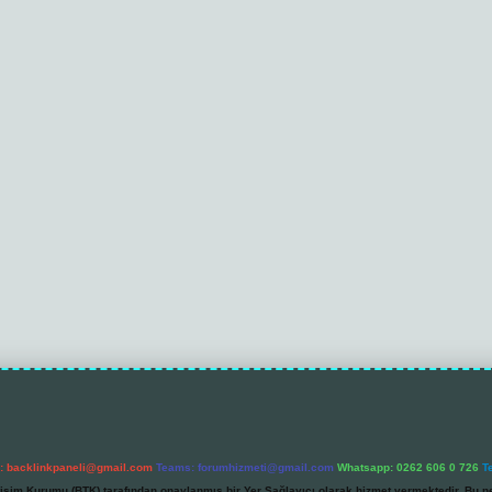
l:
backlinkpaneli@gmail.com
Teams:
forumhizmeti@gmail.com
Whatsapp: 0262 606 0 726
T
etişim Kurumu (BTK) tarafından onaylanmış bir Yer Sağlayıcı olarak hizmet vermektedir. Bu ne