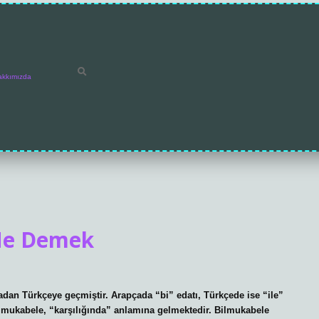
akkımızda
Ne Demek
an Türkçeye geçmiştir. Arapçada “bi” edatı, Türkçede ise “ile”
Bilmukabele, “karşılığında” anlamına gelmektedir. Bilmukabele