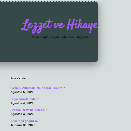
Lezzet ve Hikaye
Yemek kültürleriyle dolu neşeli bilgiler!
Sidebar
https://grandoperabet.n
Son Yazılar
Ayvalık Altınoluk İzmir arası kaç km ?
Ağustos 5, 2026
Boya zararlı mıdır ?
Ağustos 4, 2026
Arapça izafet ne demek ?
Ağustos 4, 2026
Altın ısıyı geçirir mi ?
Temmuz 30, 2026