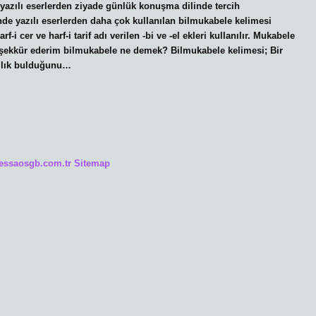
yazılı eserlerden ziyade günlük konuşma dilinde tercih
de yazılı eserlerden daha çok kullanılan bilmukabele kelimesi
 cer ve harf-i tarif adı verilen -bi ve -el ekleri kullanılır. Mukabele
. Teşekkür ederim bilmukabele ne demek? Bilmukabele kelimesi; Bir
rşılık bulduğunu…
/essaosgb.com.tr
Sitemap