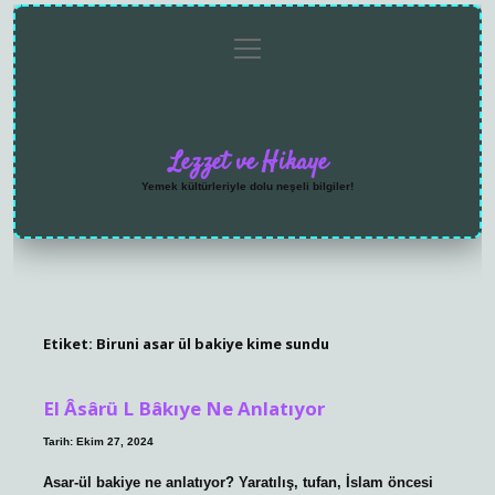
menüyü
Anasayfa
Gizlilik
Yasal
Hakkımızda
aç
Politikası
Uyarı
Lezzet ve Hikaye
Yemek kültürleriyle dolu neşeli bilgiler!
Etiket:
Biruni asar ül bakiye kime sundu
El Âsârü L Bâkıye Ne Anlatıyor
Tarih: Ekim 27, 2024
Asar-ül bakiye ne anlatıyor? Yaratılış, tufan, İslam öncesi