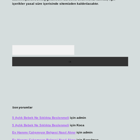
içerikler yasal süre içerisinde sitemizden kaldırılacaktır.
Arama
Son yorumlar
5 Aylık Bebek Ne Sıklıkta Beslenmeli
için
admin
5 Aylık Bebek Ne Sıklıkta Beslenmeli
için
Koca
Ev Hanımı Çalışmıyor Belgesi Nasıl Alınır
için
admin
Ev Hanımı Çalışmıyor Belgesi Nasıl Alınır
için
Sarsılmaz