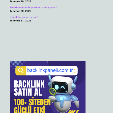
Temmuz 30, 2026
Zehirlenmede ilk yardım nasıl yapılır ?
Temmuz 29, 2026
Küçük kayık ne denir ?
Temmuz 27, 2026