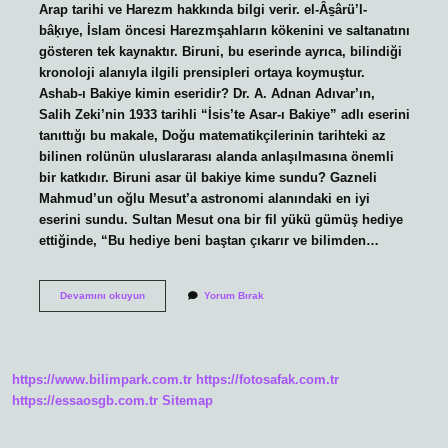
Arap tarihi ve Harezm hakkında bilgi verir. el-Âs̱ârü’l-
bâḳıye, İslam öncesi Harezmşahların kökenini ve saltanatını
gösteren tek kaynaktır. Biruni, bu eserinde ayrıca, bilindiği
kronoloji alanıyla ilgili prensipleri ortaya koymuştur.
Ashab-ı Bakiye kimin eseridir? Dr. A. Adnan Adıvar’ın,
Salih Zeki’nin 1933 tarihli “İsis’te Asar-ı Bakiye” adlı eserini
tanıttığı bu makale, Doğu matematikçilerinin tarihteki az
bilinen rolünün uluslararası alanda anlaşılmasına önemli
bir katkıdır. Biruni asar ül bakiye kime sundu? Gazneli
Mahmud’un oğlu Mesut’a astronomi alanındaki en iyi
eserini sundu. Sultan Mesut ona bir fil yükü gümüş hediye
ettiğinde, “Bu hediye beni baştan çıkarır ve bilimden…
El
Devamını okuyun
Yorum Bırak
Âsârü
L
Bâkıye
Ne
Anlatıyor
https://www.bilimpark.com.tr
https://fotosafak.com.tr
https://essaosgb.com.tr
Sitemap