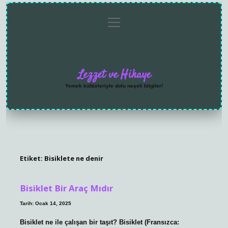
menüyü
Anasayfa
Gizlilik
Yasal
Hakkımızda
aç
Politikası
Uyarı
Lezzet ve Hikaye
Yemek kültürleriyle dolu neşeli bilgiler!
Etiket:
Bisiklete ne denir
Bisiklet Bir Araç Mıdır
Tarih: Ocak 14, 2025
Bisiklet ne ile çalışan bir taşıt? Bisiklet (Fransızca: