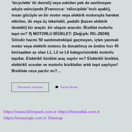
‘bicyclette’ iki devreli) veya eskiden pek de sevilmeyen
adıyla velocipede (Fransızca: ‘vélocipède’ hızlı ayaklı),
insan gücüyle ve bir motor veya elektrik motoruyla hareket
ettirilen, iki veya üç tekerlekli, pedallı (bazen elektrik
destekli) bir araçtır. bir ulaşım aracıdır. Bisiklet motorlu
taşıt mı? 9) MOTORLU BİSİKLET: (Değişik: RG–28240)
Silindir hacmi 50 santimetreküpü geçmeyen, içten yanmalı
motor veya elektrik motoru ile donatılmış ve üretim hızı 45
km/saatten az olan L1, L2 ve L6 kategorisindeki motorlu
taşıtlar. Elektrikli bisiklet araç sayılır mı? Elektrikli bisiklet,
elektrikli scooter ve motorlu bisikletler artık taşıt sayılıyor!
Bisiklete ceza yazılır mı?…
Bisiklet
Devamını okuyun
Yorum Bırak
Bir
Araç
Mıdır
https://www.bilimpark.com.tr
https://fotosafak.com.tr
https://essaosgb.com.tr
Sitemap