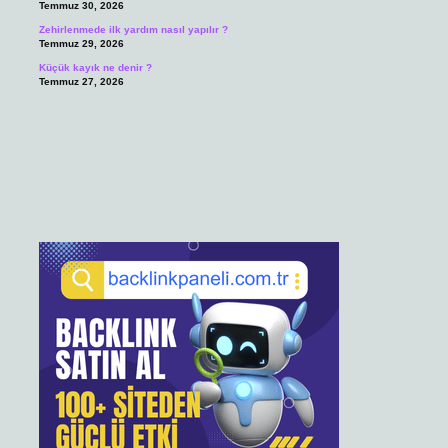
Temmuz 30, 2026
Zehirlenmede ilk yardım nasıl yapılır ?
Temmuz 29, 2026
Küçük kayık ne denir ?
Temmuz 27, 2026