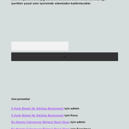
içerikler yasal süre içerisinde sitemizden kaldırılacaktır.
Arama
Son yorumlar
5 Aylık Bebek Ne Sıklıkta Beslenmeli
için
admin
5 Aylık Bebek Ne Sıklıkta Beslenmeli
için
Koca
Ev Hanımı Çalışmıyor Belgesi Nasıl Alınır
için
admin
Ev Hanımı Çalışmıyor Belgesi Nasıl Alınır
için
Sarsılmaz