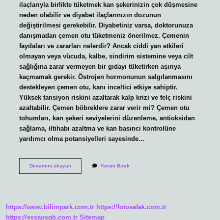
ilaçlarıyla birlikte tüketmek kan şekerinizin çok düşmesine
neden olabilir ve diyabet ilaçlarınızın dozunun
değiştirilmesi gerekebilir. Diyabetiniz varsa, doktorunuza
danışmadan çemen otu tüketmeniz önerilmez. Çemenin
faydaları ve zararları nelerdir? Ancak ciddi yan etkileri
olmayan veya vücuda, kalbe, sindirim sistemine veya cilt
sağlığına zarar vermeyen bir gıdayı tüketirken aşırıya
kaçmamak gerekir. Östrojen hormonunun salgılanmasını
destekleyen çemen otu, kanı inceltici etkiye sahiptir.
Yüksek tansiyon riskini azaltarak kalp krizi ve felç riskini
azaltabilir. Çemen böbreklere zarar verir mi? Çemen otu
tohumları, kan şekeri seviyelerini düzenleme, antioksidan
sağlama, iltihabı azaltma ve kan basıncı kontrolüne
yardımcı olma potansiyelleri sayesinde…
Çemen
Devamını okuyun
Yorum Bırak
Otu
Zararı
Var
Mıdır
https://www.bilimpark.com.tr
https://fotosafak.com.tr
https://essaosgb.com.tr
Sitemap