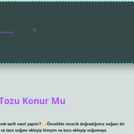
akkımızda
 Tozu Konur Mu
k tarifi nasıl yapılır?
Öncelikle incecik doğradığımız soğanı bir
ı ve taze soğanı ekleyip kimyon ve tuzu ekleyip soğumaya