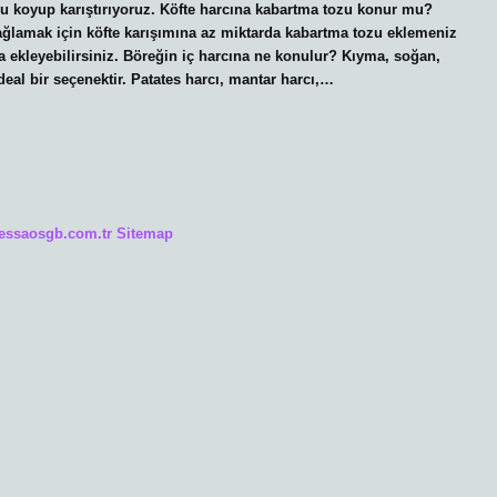
nu koyup karıştırıyoruz. Köfte harcına kabartma tozu konur mu?
sağlamak için köfte karışımına az miktarda kabartma tozu eklemeniz
da ekleyebilirsiniz. Böreğin iç harcına ne konulur? Kıyma, soğan,
ideal bir seçenektir. Patates harcı, mantar harcı,…
/essaosgb.com.tr
Sitemap