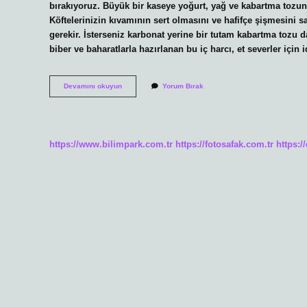
bırakıyoruz. Büyük bir kaseye yoğurt, yağ ve kabartma tozu
Köftelerinizin kıvamının sert olmasını ve hafifçe şişmesini 
gerekir. İsterseniz karbonat yerine bir tutam kabartma tozu 
biber ve baharatlarla hazırlanan bu iç harcı, et severler için 
Börek
Devamını okuyun
Yorum Bırak
Harcına
Kabartma
Tozu
Konur
Mu
https://www.bilimpark.com.tr
https://fotosafak.com.tr
https:/