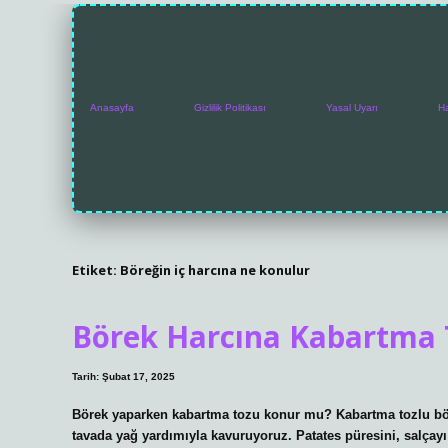
Anasayfa
Gizlilik Politikası
Yasal Uyarı
H
Etiket:
Böreğin iç harcına ne konulur
Börek Harcına Kabartma
Tarih: Şubat 17, 2025
Börek yaparken kabartma tozu konur mu? Kabartma tozlu böre
tavada yağ yardımıyla kavuruyoruz. Patates püresini, salçay