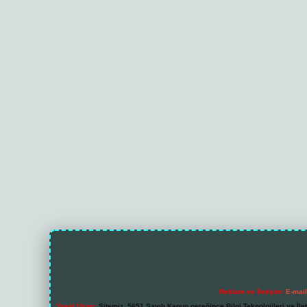
Reklam ve İletişim:
E-mai
Yasal Uyarı:
Sitemiz, 5651 Sayılı Kanun gereğince Bilgi Teknolojileri ve İl