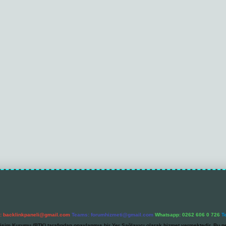
l:
backlinkpaneli@gmail.com
Teams:
forumhizmeti@gmail.com
Whatsapp: 0262 606 0 726
T
etişim Kurumu (BTK) tarafından onaylanmış bir Yer Sağlayıcı olarak hizmet vermektedir. Bu ne