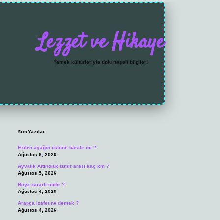
Lezzet ve Hikaye
Yemek kültürleriyle dolu neşeli bilgiler!
Sidebar
https://grandoperabet.ne
Son Yazılar
Ezilen ayağın üstüne basılır mı ?
Ağustos 6, 2026
Ayvalık Altınoluk İzmir arası kaç km ?
Ağustos 5, 2026
Boya zararlı mıdır ?
Ağustos 4, 2026
Arapça izafet ne demek ?
Ağustos 4, 2026