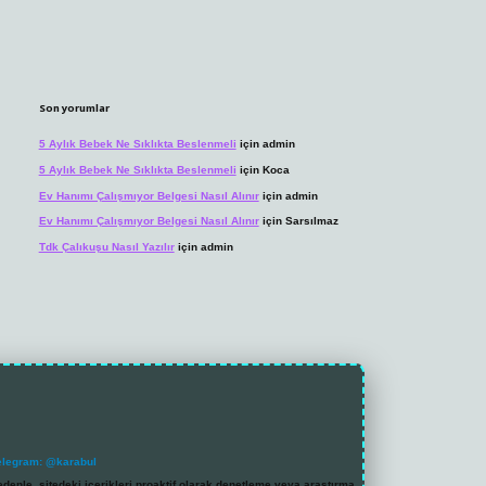
Son yorumlar
5 Aylık Bebek Ne Sıklıkta Beslenmeli
için
admin
5 Aylık Bebek Ne Sıklıkta Beslenmeli
için
Koca
Ev Hanımı Çalışmıyor Belgesi Nasıl Alınır
için
admin
Ev Hanımı Çalışmıyor Belgesi Nasıl Alınır
için
Sarsılmaz
Tdk Çalıkuşu Nasıl Yazılır
için
admin
elegram: @karabul
denle, sitedeki içerikleri proaktif olarak denetleme veya araştırma