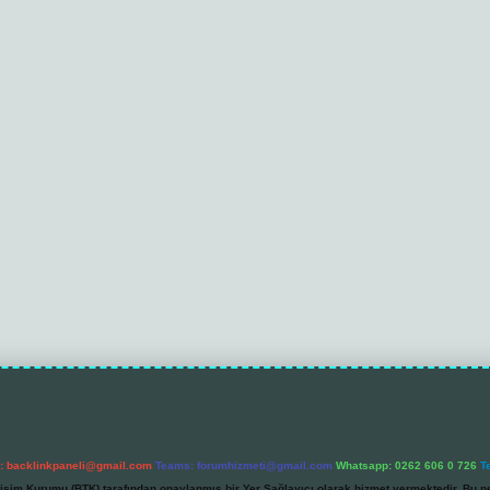
l:
backlinkpaneli@gmail.com
Teams:
forumhizmeti@gmail.com
Whatsapp: 0262 606 0 726
T
etişim Kurumu (BTK) tarafından onaylanmış bir Yer Sağlayıcı olarak hizmet vermektedir. Bu ne