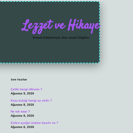
Lezzet ve Hikaye
Yemek kültürleriyle dolu neşeli bilgiler!
Sidebar
https://grandoperabet.
Son Yazılar
Çeltik hangi ülkenin ?
Ağustos 9, 2026
Kuzu kulağı hangi ay ekilir ?
Ağustos 8, 2026
Ne tok tutar ?
Ağustos 8, 2026
Ezilen ayağın üstüne basılır mı ?
Ağustos 6, 2026