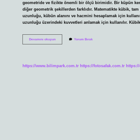
geometride ve fizikte önemli bir ölçü birimidir. Bir küpün ke
diğer geometrik şekillerden farklıdır. Matematikte kübik, tam 
uzunluğu, kübün alanını ve hacmini hesaplamak için kullanıla
uzunluğu üzerindeki kuvvetleri anlamak için kullanılır. Kübik
Kübik
Devamını okuyun
Yorum Bırak
ne
demek
https://www.bilimpark.com.tr
https://fotosafak.com.tr
https:/