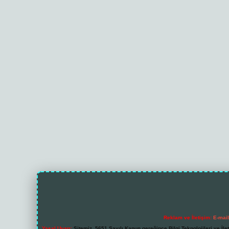
Reklam ve İletişim:
E-mai
Yasal Uyarı:
Sitemiz, 5651 Sayılı Kanun gereğince Bilgi Teknolojileri ve İl