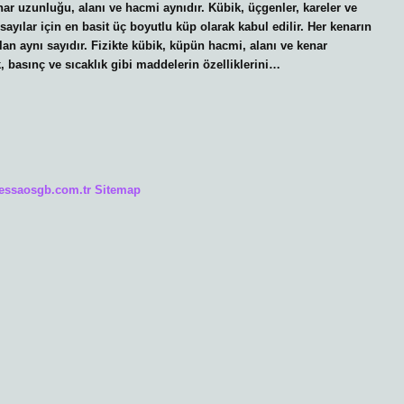
nar uzunluğu, alanı ve hacmi aynıdır. Kübik, üçgenler, kareler ve
sayılar için en basit üç boyutlu küp olarak kabul edilir. Her kenarın
n aynı sayıdır. Fizikte kübik, küpün hacmi, alanı ve kenar
, basınç ve sıcaklık gibi maddelerin özelliklerini…
/essaosgb.com.tr
Sitemap