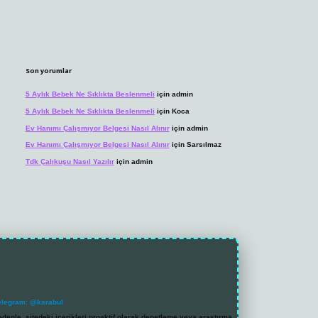
Son yorumlar
5 Aylık Bebek Ne Sıklıkta Beslenmeli
için
admin
5 Aylık Bebek Ne Sıklıkta Beslenmeli
için
Koca
Ev Hanımı Çalışmıyor Belgesi Nasıl Alınır
için
admin
Ev Hanımı Çalışmıyor Belgesi Nasıl Alınır
için
Sarsılmaz
Tdk Çalıkuşu Nasıl Yazılır
için
admin
elegram: @karabul
denle, sitedeki içerikleri proaktif olarak denetleme veya araştırma