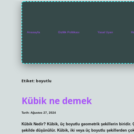
Anasayfa
Gizlilik Politikası
Yasal Uyarı
H
Etiket:
boyutlu
Kübik ne demek
Tarih: Ağustos 27, 2024
Kübik Nedir? Kübik, üç boyutlu geometrik şekillerin biridir.
şekilde düşünülür. Kübik, iki veya üç boyutlu şekillerden ço