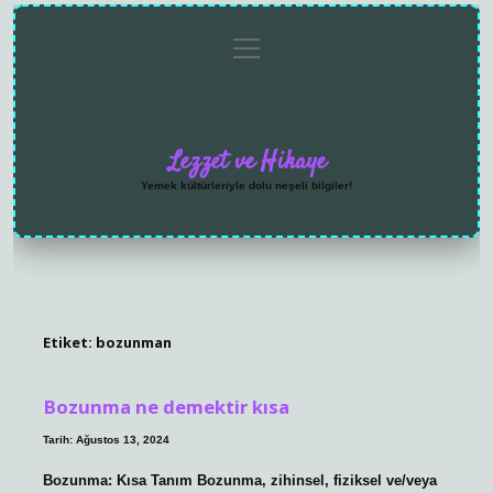
menüyü
Anasayfa
Gizlilik
Yasal
Hakkımızda
aç
Politikası
Uyarı
Lezzet ve Hikaye
Yemek kültürleriyle dolu neşeli bilgiler!
Etiket:
bozunman
Bozunma ne demektir kısa
Tarih: Ağustos 13, 2024
Bozunma: Kısa Tanım Bozunma, zihinsel, fiziksel ve/veya