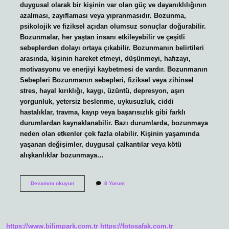
duygusal olarak bir kişinin var olan güç ve dayanıklılığının
azalması, zayıflaması veya yıpranmasıdır. Bozunma,
psikolojik ve fiziksel açıdan olumsuz sonuçlar doğurabilir.
Bozunmalar, her yaştan insanı etkileyebilir ve çeşitli
sebeplerden dolayı ortaya çıkabilir. Bozunmanın belirtileri
arasında, kişinin hareket etmeyi, düşünmeyi, hafızayı,
motivasyonu ve enerjiyi kaybetmesi de vardır. Bozunmanın
Sebepleri Bozunmanın sebepleri, fiziksel veya zihinsel
stres, hayal kırıklığı, kaygı, üzüntü, depresyon, aşırı
yorgunluk, yetersiz beslenme, uykusuzluk, ciddi
hastalıklar, travma, kayıp veya başarısızlık gibi farklı
durumlardan kaynaklanabilir. Bazı durumlarda, bozunmaya
neden olan etkenler çok fazla olabilir. Kişinin yaşamında
yaşanan değişimler, duygusal çalkantılar veya kötü
alışkanlıklar bozunmaya…
Bozunma
Devamını okuyun
8 Yorum
ne
demektir
kısa
https://www.bilimpark.com.tr
https://fotosafak.com.tr